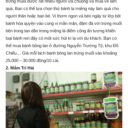
trứng muối được rất nhiều người ưa chuộng và mua về làm
quà. Bạn có thể lựa chọn thứ bánh lạ miệng này làm quà cho
người thân hoặc bạn bè. Vị thơm ngon và béo ngậy từ lớp bột
bánh hòa quyện vào cùng vị mằn mặn, đậm đà với trứng muối
bên trong tan dần trong miệng là điểm cộng ấn tượng khiến
loại bánh nơi đây có một sức hút kì lạ với du khách. Bạn có
thể mua bánh bông lan ở đường Nguyễn Trường Tộ, khu Đồ
Chiểu… Giá mỗi bịch bánh bông lan trứng muối vào khoảng
25.000 – 30.000 đồng/10 cái.
2. Mắm Trí Hải