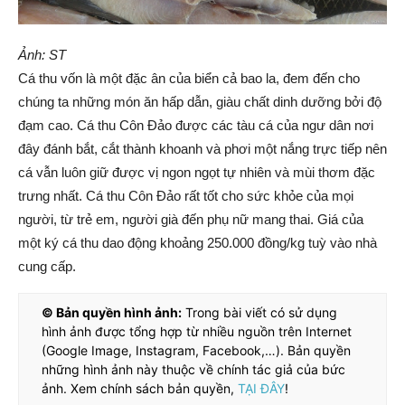
Ảnh: ST
Cá thu vốn là một đặc ân của biển cả bao la, đem đến cho
chúng ta những món ăn hấp dẫn, giàu chất dinh dưỡng bởi độ
đạm cao. Cá thu Côn Đảo được các tàu cá của ngư dân nơi
đây đánh bắt, cắt thành khoanh và phơi một nắng trực tiếp nên
cá vẫn luôn giữ được vị ngon ngọt tự nhiên và mùi thơm đặc
trưng nhất. Cá thu Côn Đảo rất tốt cho sức khỏe của mọi
người, từ trẻ em, người già đến phụ nữ mang thai. Giá của
một ký cá thu dao động khoảng 250.000 đồng/kg tuỳ vào nhà
cung cấp.
© Bản quyền hình ảnh:
Trong bài viết có sử dụng
hình ảnh được tổng hợp từ nhiều nguồn trên Internet
(Google Image, Instagram, Facebook,…). Bản quyền
những hình ảnh này thuộc về chính tác giả của bức
ảnh. Xem chính sách bản quyền,
TẠI ĐÂY
!