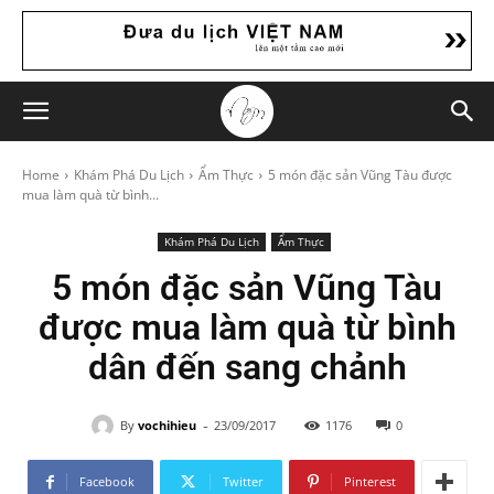
Home
Khám Phá Du Lịch
Ẩm Thực
5 món đặc sản Vũng Tàu được
mua làm quà từ bình...
Khám Phá Du Lịch
Ẩm Thực
5 món đặc sản Vũng Tàu
được mua làm quà từ bình
dân đến sang chảnh
-
By
vochihieu
23/09/2017
1176
0
Facebook
Twitter
Pinterest