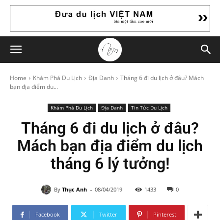
Home
Khám Phá Du Lịch
Địa Danh
Tháng 6 đi du lịch ở đâu? Mách
bạn địa điểm du...
Khám Phá Du Lịch
Địa Danh
Tin Tức Du Lịch
Tháng 6 đi du lịch ở đâu?
Mách bạn địa điểm du lịch
tháng 6 lý tưởng!
-
By
Thục Anh
08/04/2019
1433
0
Facebook
Twitter
Pinterest