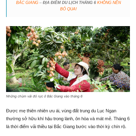
BẮC GIANG
–
ĐỊA ĐIỂM DU LỊCH THÁNG 6
KHÔNG NÊN
BỎ QUA!
Những chùm vải đỏ rực ở Bắc Giang vào tháng 6
Được mẹ thiên nhiên ưu ái, vùng đất trung du Lục Ngạn
thường sở hữu khí hậu trong lành, ôn hòa và mát mẻ. Tháng 6
là thời điểm vải thiều tại Bắc Giang bước vào thời kỳ chín rộ.