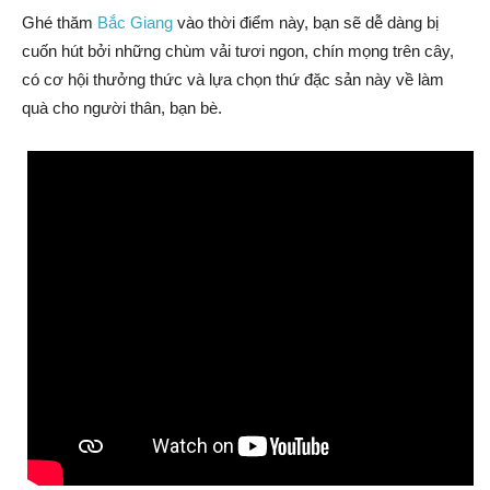
Ghé thăm
Bắc Giang
vào thời điểm này, bạn sẽ dễ dàng bị
cuốn hút bởi những chùm vải tươi ngon, chín mọng trên cây,
có cơ hội thưởng thức và lựa chọn thứ đặc sản này về làm
quà cho người thân, bạn bè.