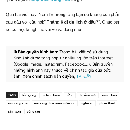
Qua bài viết này, NếmTV mong rằng bạn sẽ không còn phải
đau đầu với câu hỏi:”
Tháng 6 đi du lịch ở đâu?
“. Chúc bạn
sẽ có một kì nghỉ hè vui vẻ và đáng nhớ!
© Bản quyền hình ảnh:
Trong bài viết có sử dụng
hình ảnh được tổng hợp từ nhiều nguồn trên Internet
(Google Image, Instagram, Facebook,…). Bản quyền
những hình ảnh này thuộc về chính tác giả của bức
ảnh. Xem chính sách bản quyền,
TẠI ĐÂY
!
TAGS
bắc giang
cù lao chàm
cử lò
flc sầm sơn
mộc châu
mù cang chải
mù cang chải mùa nước đổ
nghệ an
phan thiết
sầm sơn
vũng tàu