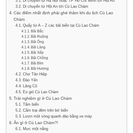
Di chuyển từ Hà Nội hoặc TP Hồ Chí Minh tới Hội An
Di chuyển từ Hội An tới Cù Lao Chàm
Các điểm nhất định phải ghé thăm khi du lịch Cù Lao
Chàm
Quẩy từ A – Z các bãi biển tại Cù Lao Chàm
Bãi Bắc
Bãi Ruộng
Bãi Ông
Bãi Làng
Bãi Xếp
Bãi Chồng
Bãi Bìm
Bãi Hương
Chợ Tân Hiệp
Đảo Yến
Lăng Cô
Eo gió Cù Lao Chàm
Trải nghiệm gì ở Cù Lao Chàm
Tắm biển
Cắm trại đêm trên bờ biển
Lượn một vòng quanh đảo bằng xe máy
Ăn gì ở Cù Lao Chàm?!
Mực một nắng