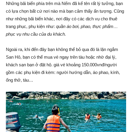
Những bãi biển phía trên mà Nếm đã kể tên rất lý tưởng, bạn
có lựa chọn bất cứ nơi nào mà bạn cảm thấy ấn tượng. Cũng
như những bãi biển khác, nơi đây có các dịch vụ cho thuê
trang phục, phụ kiện như:
quần áo bơi, phao, thực phẩm…
phục vụ nhu cầu của du khách.
Ngoài ra, khi đến đây bạn không thể bỏ qua đó là lặn ngắm
San Hô, bạn có thể mua vé ngay trên tàu hoặc nhờ đại lý,
khách sạn bạn ở đặt hộ. giá vé khoảng 150.000vnđ/người
gồm các phụ kiện đi kèm: người hướng dẫn, áo phao, kính,
ống thở, tàu…