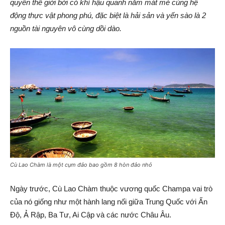
quyển thế giới bởi có khí hậu quanh năm mát mẻ cùng hệ
động thực vật phong phú, đặc biệt là hải sản và yến sào là 2
nguồn tài nguyên vô cùng dồi dào.
Cù Lao Chàm là một cụm đảo bao gồm 8 hòn đảo nhỏ
Ngày trước, Cù Lao Chàm thuộc vương quốc Champa vai trò
của nó giống như một hành lang nối giữa Trung Quốc với Ấn
Độ, Ả Rập, Ba Tư, Ai Cập và các nước Châu Âu.