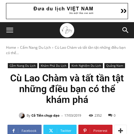
Home
Cẩm Nang Du Lịch
Cù Lao Chàm và tất tần tật những điều bạn
có thể...
Cẩm Nang Du Lịch
Khám Phá Du Lịch
Kinh Nghiệm Du Lịch
Quảng Nam
Cù Lao Chàm và tất tần tật
những điều bạn có thể
khám phá
-
By
Cô Tiên chụp dạo
17/03/2019
2352
0
Facebook
Twitter
Pinterest