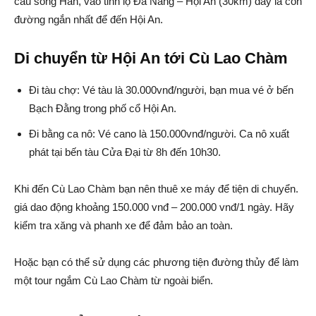
cầu sông Hàn, vào tỉnh lộ Đà Nẵng – Hội An (30km) đây là con
đường ngắn nhất để đến Hội An.
Di chuyển từ Hội An tới Cù Lao Chàm
Đi tàu chợ: Vé tàu là 30.000vnđ/người, bạn mua vé ở bến
Bạch Đằng trong phố cổ Hội An.
Đi bằng ca nô: Vé cano là 150.000vnđ/người. Ca nô xuất
phát tại bến tàu Cửa Đại từ 8h đến 10h30.
Khi đến Cù Lao Chàm bạn nên thuê xe máy để tiện di chuyển.
giá dao động khoảng 150.000 vnđ – 200.000 vnđ/1 ngày. Hãy
kiểm tra xăng và phanh xe để đảm bảo an toàn.
Hoặc bạn có thể sử dụng các phương tiện đường thủy để làm
một tour ngắm Cù Lao Chàm từ ngoài biển.