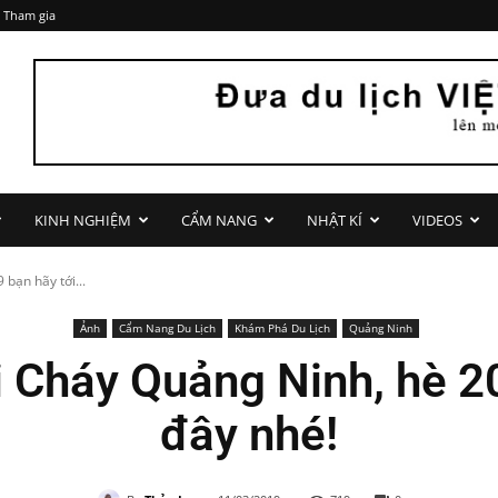
 Tham gia
KINH NGHIỆM
CẨM NANG
NHẬT KÍ
VIDEOS
bạn hãy tới...
Ảnh
Cẩm Nang Du Lịch
Khám Phá Du Lịch
Quảng Ninh
i Cháy Quảng Ninh, hè 2
đây nhé!