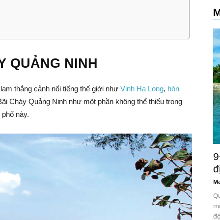
M
ÁY QUẢNG NINH
lam thắng cảnh nổi tiếng thế giới như
Vịnh Hạ Long
,
hòn
ãi Cháy Quảng Ninh như một phần không thể thiếu trong
 phố này.
9
đ
Ma
Qu
mi
độ