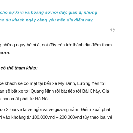
ho sự kì vĩ và hoang sơ nơi đây, giản dị nhưng
cho du khách ngày càng yêu mến địa điểm này.
những ngày hè oi ả, nơi đây còn trở thành địa điểm tham
 nước.
 có thể tham khảo:
e khách sẽ có mặt tại bến xe Mỹ Đình, Lương Yên tới
 sẽ bắt xe tới Quảng Ninh rồi bắt tiếp tới Bãi Cháy. Giá
 bạn xuất phát từ Hà Nội.
có 2 loại vé là vé ngồi và vé giường nằm. Điểm xuất phát
ơi vào khoảng từ 100.000vnđ – 200.000vnđ tùy theo loại vé