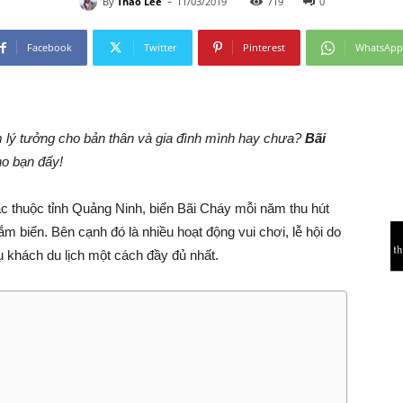
-
By
Thảo Lee
11/03/2019
719
0
Facebook
Twitter
Pinterest
WhatsApp
 lý tưởng cho bản thân và gia đình mình hay chưa?
Bãi
ho bạn đấy!
c thuộc tỉnh Quảng Ninh, biển Bãi Cháy mỗi năm thu hút
m biển. Bên cạnh đó là nhiều hoạt động vui chơi, lễ hội do
 khách du lịch một cách đầy đủ nhất.