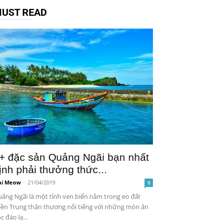
UST READ
+ đặc sản Quảng Ngãi bạn nhất
ịnh phải thưởng thức...
i Meow
-
21/04/2019
0
ãng Ngãi là một tỉnh ven biển nằm trong eo đất
ền Trung thân thương nổi tiếng với những món ăn
c đáo lạ...