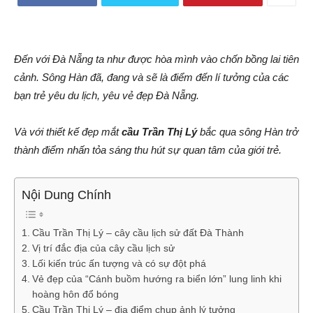
Đến với Đà Nẵng ta như được hòa mình vào chốn bồng lai tiên
cảnh. Sông Hàn đã, đang và sẽ là điểm đến lí tưởng của các
bạn trẻ yêu du lịch, yêu vẻ đẹp Đà Nẵng.
Và với thiết kế đẹp mắt
cầu Trần Thị Lý
bắc qua sông Hàn trở
thành điểm nhấn tỏa sáng thu hút sự quan tâm của giới trẻ.
Nội Dung Chính
Cầu Trần Thị Lý – cây cầu lịch sử đất Đà Thành
Vị trí đắc địa của cây cầu lịch sử
Lối kiến trúc ấn tượng và có sự đột phá
Vẻ đẹp của “Cánh buồm hướng ra biển lớn” lung linh khi
hoàng hôn đổ bóng
Cầu Trần Thị Lý – địa điểm chụp ảnh lý tưởng