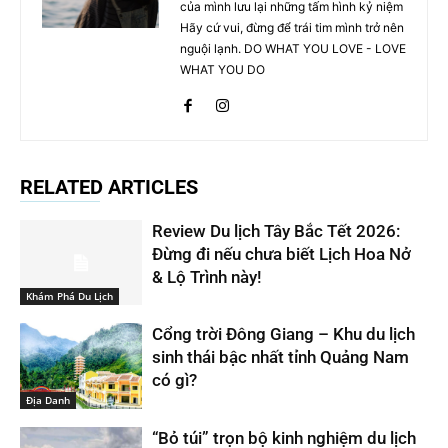
của mình lưu lại những tấm hình kỷ niệm
Hãy cứ vui, đừng để trái tim mình trở nên
nguội lạnh. DO WHAT YOU LOVE - LOVE
WHAT YOU DO
RELATED ARTICLES
Review Du lịch Tây Bắc Tết 2026:
Đừng đi nếu chưa biết Lịch Hoa Nở
& Lộ Trình này!
Khám Phá Du Lịch
Cổng trời Đông Giang – Khu du lịch
sinh thái bậc nhất tỉnh Quảng Nam
có gì?
Địa Danh
“Bỏ túi” trọn bộ kinh nghiệm du lịch