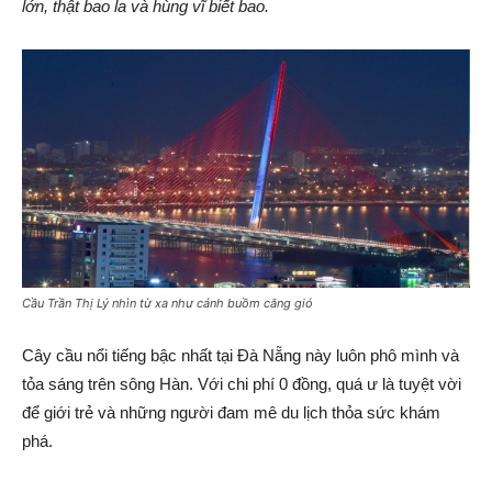
lớn, thật bao la và hùng vĩ biết bao.
Cầu Trần Thị Lý nhìn từ xa như cánh buồm căng gió
Cây cầu nổi tiếng bậc nhất tại Đà Nẵng này luôn phô mình và
tỏa sáng trên sông Hàn. Với chi phí 0 đồng, quá ư là tuyệt vời
để giới trẻ và những người đam mê du lịch thỏa sức khám
phá.