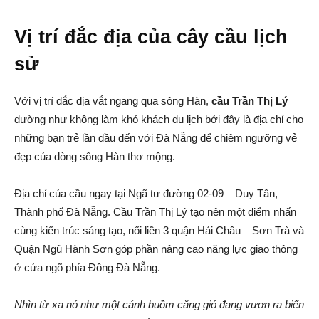
Vị trí đắc địa của cây cầu lịch
sử
Với vị trí đắc địa vắt ngang qua sông Hàn,
cầu Trần Thị Lý
dường như không làm khó khách du lịch bởi đây là địa chỉ cho
những bạn trẻ lần đầu đến với Đà Nẵng để chiêm ngưỡng vẻ
đẹp của dòng sông Hàn thơ mộng.
Địa chỉ của cầu ngay tại Ngã tư đường 02-09 – Duy Tân,
Thành phố Đà Nẵng. Cầu Trần Thị Lý tạo nên một điểm nhấn
cùng kiến trúc sáng tạo, nối liền 3 quận Hải Châu – Sơn Trà và
Quận Ngũ Hành Sơn góp phần nâng cao năng lực giao thông
ở cửa ngõ phía Đông Đà Nẵng.
Nhìn từ xa nó như một cánh buồm căng gió đang vươn ra biển