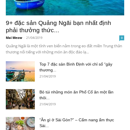
9+ đặc sản Quảng Ngãi bạn nhất định
phải thưởng thức...
Mai Meow
-
21/04/2019
0
Quãng Ngãi là một tỉnh ven biển nằm trong eo đất miền Trung thân
thương nổi tiếng với những món ăn độc đáo lạ...
Top 7 đặc sản Bình Định với chỉ số “gây
thương...
21/04/2019
Bỏ túi những món ăn Phố Cổ ăn một lần
thôi...
21/04/2019
“Ăn gì ở Sài Gòn?” – Cẩm nang ẩm thực
Sài...