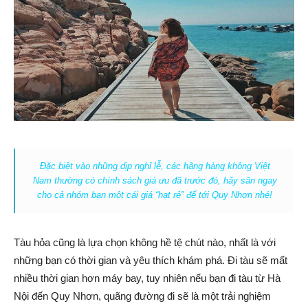
Đặc biệt vào những dịp nghỉ lễ, các hãng hàng không Việt
Nam thường có chính sách giá ưu đã trước đó, hãy săn ngay
cho cả nhóm bạn một cái giá “hạt rẻ” để tới Quy Nhơn nhé!
Tàu hỏa cũng là lựa chọn không hề tệ chút nào, nhất là với
những bạn có thời gian và yêu thích khám phá. Đi tàu sẽ mất
nhiều thời gian hơn máy bay, tuy nhiên nếu bạn đi tàu từ Hà
Nội đến Quy Nhơn, quãng đường đi sẽ là một trải nghiệm