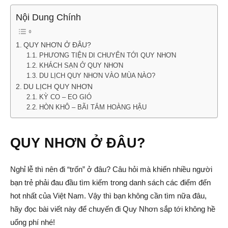
Nội Dung Chính
QUY NHƠN Ở ĐÂU?
PHƯƠNG TIỆN DI CHUYỂN TỚI QUY NHƠN
KHÁCH SẠN Ở QUY NHƠN
DU LỊCH QUY NHƠN VÀO MÙA NÀO?
DU LỊCH QUY NHƠN
KỲ CO – EO GIÓ
HÒN KHÔ – BÃI TẮM HOÀNG HẬU
QUY NHƠN Ở ĐÂU?
Nghỉ lễ thì nên đi “trốn” ở đâu? Câu hỏi mà khiến nhiều người
bạn trẻ phải đau đầu tìm kiếm trong danh sách các điểm đến
hot nhất của Việt Nam. Vậy thì bạn không cần tìm nữa đâu,
hãy đọc bài viết này để chuyến đi Quy Nhơn sắp tới không hề
uổng phí nhé!