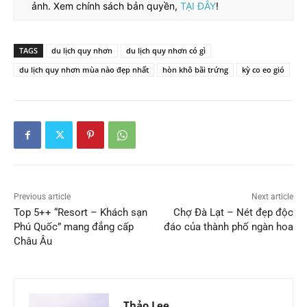
ảnh. Xem chính sách bản quyền,
TẠI ĐÂY
!
TAGS
du lịch quy nhơn
du lịch quy nhơn có gì
du lịch quy nhơn mùa nào đẹp nhất
hòn khô bãi trứng
kỳ co eo gió
Previous article
Next article
Top 5++ “Resort – Khách sạn
Chợ Đà Lạt – Nét đẹp độc
Phú Quốc” mang đẳng cấp
đáo của thành phố ngàn hoa
Châu Âu
Thảo Lee