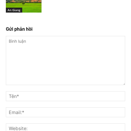
An Giang
Gửi phản hồi
Bình
luận
Tê
Ema
Web