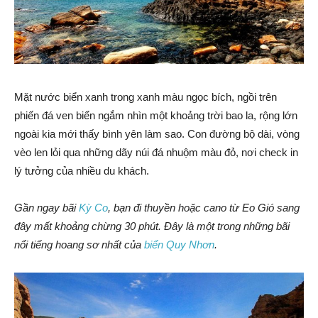
Mặt nước biển xanh trong xanh màu ngọc bích, ngồi trên
phiến đá ven biển ngắm nhìn một khoảng trời bao la, rộng lớn
ngoài kia mới thấy bình yên làm sao. Con đường bộ dài, vòng
vèo len lỏi qua những dãy núi đá nhuộm màu đỏ, nơi check in
lý tưởng của nhiều du khách.
Gần ngay bãi
Kỳ Co
, bạn đi thuyền hoặc cano từ Eo Gió sang
đây mất khoảng chừng 30 phút. Đây là một trong những bãi
nổi tiếng hoang sơ nhất của
biển Quy Nhơn
.