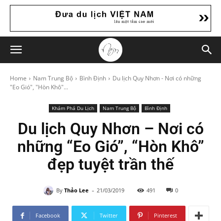
Home
Nam Trung Bộ
Bình Định
Du lịch Quy Nhơn - Nơi có những
"Eo Gió", "Hòn Khô"...
Khám Phá Du Lịch
Nam Trung Bộ
Bình Định
Du lịch Quy Nhơn – Nơi có
những “Eo Gió”, “Hòn Khô”
đẹp tuyệt trần thế
-
By
Thảo Lee
21/03/2019
491
0
Facebook
Twitter
Pinterest