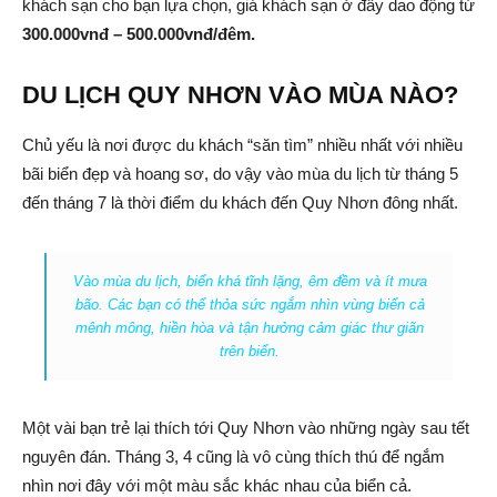
khách sạn cho bạn lựa chọn, giá khách sạn ở đây dao động từ
300.000vnđ – 500.000vnđ/đêm.
DU LỊCH QUY NHƠN VÀO MÙA NÀO?
Chủ yếu là nơi được du khách “săn tìm” nhiều nhất với nhiều
bãi biển đẹp và hoang sơ, do vậy vào mùa du lịch từ tháng 5
đến tháng 7 là thời điểm du khách đến Quy Nhơn đông nhất.
Vào mùa du lịch, biển khá tĩnh lặng, êm đềm và ít mưa
bão. Các bạn có thể thỏa sức ngắm nhìn vùng biển cả
mênh mông, hiền hòa và tận hưởng cảm giác thư giãn
trên biển.
Một vài bạn trẻ lại thích tới Quy Nhơn vào những ngày sau tết
nguyên đán. Tháng 3, 4 cũng là vô cùng thích thú để ngắm
nhìn nơi đây với một màu sắc khác nhau của biển cả.