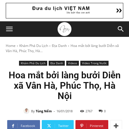
Home
Khám Phá Du Lịch
Địa Danh
Hoa mắt bởi làng bưởi Diễn xã
Vân Hà, Phúc Thọ, Hà...
Khám Phá Du Lịch
Địa Danh
Videos
Video Trong Nước
Hoa mắt bởi làng bưởi Diễn
xã Vân Hà, Phúc Thọ, Hà
Nội
-
By
Tùng Nếm
16/01/2018
2767
0
Facebook
Twitter
Pinterest