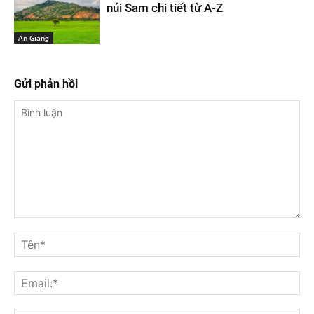
núi Sam chi tiết từ A-Z
An Giang
Gửi phản hồi
Bình
luận
Tê
Ema