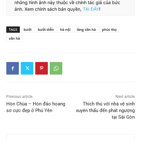
những hình ảnh này thuộc về chính tác giả của bức
ảnh. Xem chính sách bản quyền,
TẠI ĐÂY
!
TAGS
bưởi
bưởi diễn
hà nội
làng vân hà
phúc thọ
vân hà
Previous article
Next article
Hòn Chùa – Hòn đảo hoang
Thích thú với nhà vệ sinh
sơ cực đẹp ở Phú Yên
xuyên thấu đến phát ngượng
tại Sài Gòn