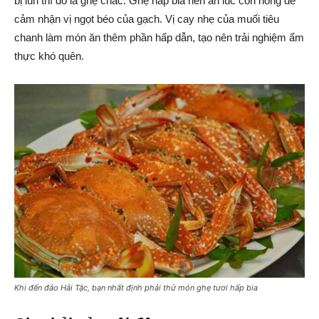
bị lún thì đó là ghẹ chắc. Ghẹ hấp bia nên ăn lúc còn nóng để
cảm nhận vị ngọt béo của gạch. Vị cay nhẹ của muối tiêu
chanh làm món ăn thêm phần hấp dẫn, tạo nên trải nghiệm ẩm
thực khó quên.
Khi đến đảo Hải Tặc, bạn nhất định phải thử món ghẹ tươi hấp bia