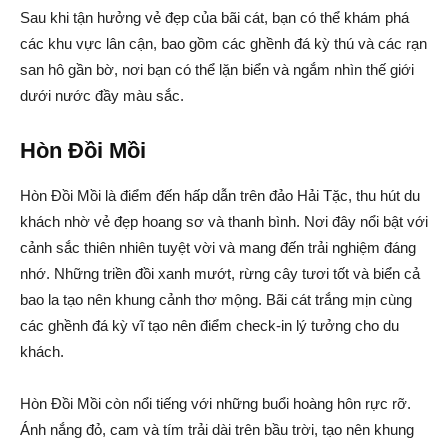
Sau khi tận hưởng vẻ đẹp của bãi cát, bạn có thể khám phá
các khu vực lân cận, bao gồm các ghềnh đá kỳ thú và các rạn
san hô gần bờ, nơi bạn có thể lặn biển và ngắm nhìn thế giới
dưới nước đầy màu sắc.
Hòn Đồi Mồi
Hòn Đồi Mồi là điểm đến hấp dẫn trên đảo Hải Tặc, thu hút du
khách nhờ vẻ đẹp hoang sơ và thanh bình. Nơi đây nổi bật với
cảnh sắc thiên nhiên tuyệt vời và mang đến trải nghiệm đáng
nhớ. Những triền đồi xanh mướt, rừng cây tươi tốt và biển cả
bao la tạo nên khung cảnh thơ mộng. Bãi cát trắng mịn cùng
các ghềnh đá kỳ vĩ tạo nên điểm check-in lý tưởng cho du
khách.
Hòn Đồi Mồi còn nổi tiếng với những buổi hoàng hôn rực rỡ.
Ánh nắng đỏ, cam và tím trải dài trên bầu trời, tạo nên khung