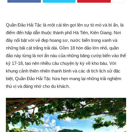
Quần Đảo Hải Tặc là một cái tên gợi lên sự tò mò và bí ẩn, là
điểm đến hấp dẫn thuộc thành phố Hà Tiên, Kiên Giang. Nơi
đây nổi bật với vẻ đẹp hoang sơ, nước biển trong xanh và
những bãi cát trắng trải dài. Gồm 18 hòn đảo lớn nhỏ, quần
đảo này từng là nơi ẩn náu của những băng cướp biển vào thế
kỷ 17-18, tạo nên nhiều câu chuyện ly kỳ về kho báu. Với
khung cảnh thiên nhiên thanh bình và các di tích lịch sử đặc
biệt, Quần Đảo Hải Tặc hứa hẹn mang lại những trải nghiệm
thú vị và đáng nhớ cho du khách.