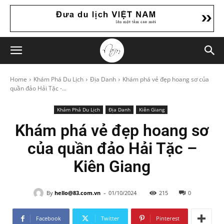
Home
Khám Phá Du Lịch
Địa Danh
Khám phá vẻ đẹp hoang sơ của
quần đảo Hải Tặc -...
Khám Phá Du Lịch
Địa Danh
Kiên Giang
Khám phá vẻ đẹp hoang sơ
của quần đảo Hải Tặc –
Kiên Giang
-
By
hello@83.com.vn
01/10/2024
215
0
Facebook
Twitter
Pinterest