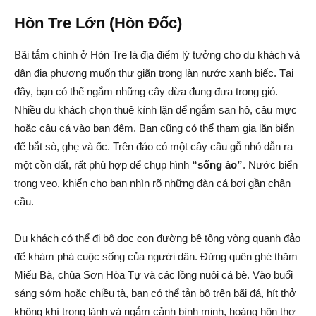
Hòn Tre Lớn (Hòn Đốc)
Bãi tắm chính ở Hòn Tre là địa điểm lý tưởng cho du khách và
dân địa phương muốn thư giãn trong làn nước xanh biếc. Tại
đây, bạn có thể ngắm những cây dừa đung đưa trong gió.
Nhiều du khách chọn thuê kính lặn để ngắm san hô, câu mực
hoặc câu cá vào ban đêm. Bạn cũng có thể tham gia lặn biển
để bắt sò, ghẹ và ốc. Trên đảo có một cây cầu gỗ nhỏ dẫn ra
một cồn đất, rất phù hợp để chụp hình
“sống ảo”
. Nước biển
trong veo, khiến cho bạn nhìn rõ những đàn cá bơi gần chân
cầu.
Du khách có thể đi bộ dọc con đường bê tông vòng quanh đảo
để khám phá cuộc sống của người dân. Đừng quên ghé thăm
Miếu Bà, chùa Sơn Hòa Tự và các lồng nuôi cá bè. Vào buổi
sáng sớm hoặc chiều tà, bạn có thể tản bộ trên bãi đá, hít thở
không khí trong lành và ngắm cảnh bình minh, hoàng hôn thơ