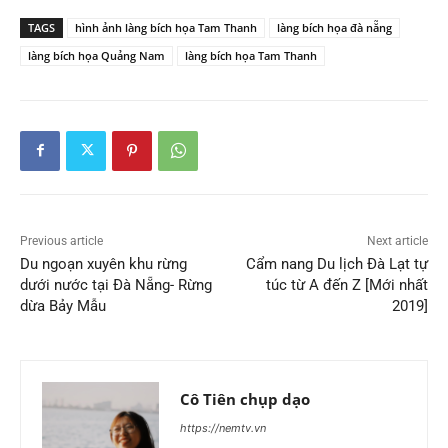
TAGS
hình ảnh làng bích họa Tam Thanh
làng bích họa đà nẵng
làng bích họa Quảng Nam
làng bích họa Tam Thanh
Previous article
Next article
Du ngoạn xuyên khu rừng
Cẩm nang Du lịch Đà Lạt tự
dưới nước tại Đà Nẵng- Rừng
túc từ A đến Z [Mới nhất
dừa Bảy Mẫu
2019]
Cô Tiên chụp dạo
https://nemtv.vn