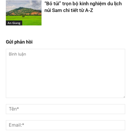
“Bỏ túi” trọn bộ kinh nghiệm du lịch
núi Sam chi tiết từ A-Z
An Giang
Gửi phản hồi
Bình
luận
Tê
Ema