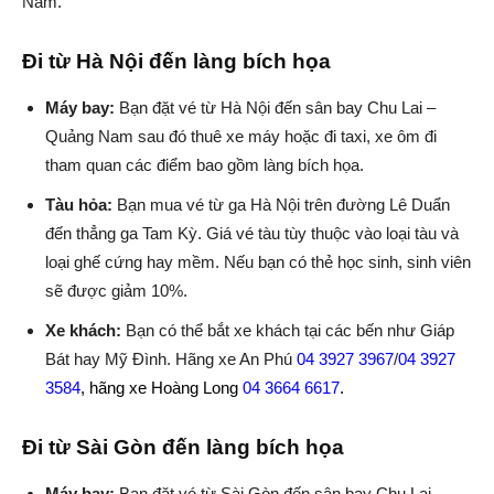
Nam.
Đi từ Hà Nội đến làng bích họa
Máy bay:
Bạn đặt vé từ Hà Nội đến sân bay Chu Lai –
Quảng Nam sau đó thuê xe máy hoặc đi taxi, xe ôm đi
tham quan các điểm bao gồm làng bích họa.
Tàu hỏa:
Bạn mua vé từ ga Hà Nội trên đường Lê Duẩn
đến thẳng ga Tam Kỳ. Giá vé tàu tùy thuộc vào loại tàu và
loại ghế cứng hay mềm. Nếu bạn có thẻ học sinh, sinh viên
sẽ được giảm 10%.
Xe khách:
Bạn có thể bắt xe khách tại các bến như Giáp
Bát hay Mỹ Đình. Hãng xe An Phú
04 3927 3967
/
04 3927
3584
, hãng xe Hoàng Long
04 3664 6617
.
Đi từ Sài Gòn đến làng bích họa
Máy bay:
Bạn đặt vé từ Sài Gòn đến sân bay Chu Lai –