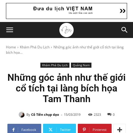
Home
Khám Phá Du Lịch
Những góc ảnh như thế giới cổ tích tại làng
bích họa...
Khám Phá Du Lịch
Quảng Nam
Những góc ảnh như thế giới
cổ tích tại làng bích họa
Tam Thanh
-
By
Cô Tiên chụp dạo
15/03/2019
2323
0
Facebook
Twitter
Pinterest