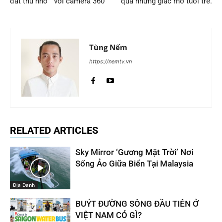
đất thu nhỏ ” với camera 360
qua những giấc mơ tuổi trẻ.
Tùng Nếm
https://nemtv.vn
RELATED ARTICLES
Sky Mirror ‘Gương Mặt Trời’ Nơi
Sống Ảo Giữa Biển Tại Malaysia
Địa Danh
BUÝT ĐƯỜNG SÔNG ĐẦU TIÊN Ở
VIỆT NAM CÓ GÌ?