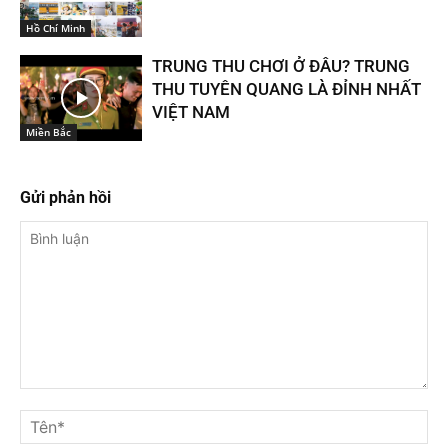
Hồ Chí Minh
TRUNG THU CHƠI Ở ĐÂU? TRUNG
THU TUYÊN QUANG LÀ ĐỈNH NHẤT
VIỆT NAM
Miền Bắc
Gửi phản hồi
Bình
luận
Tê