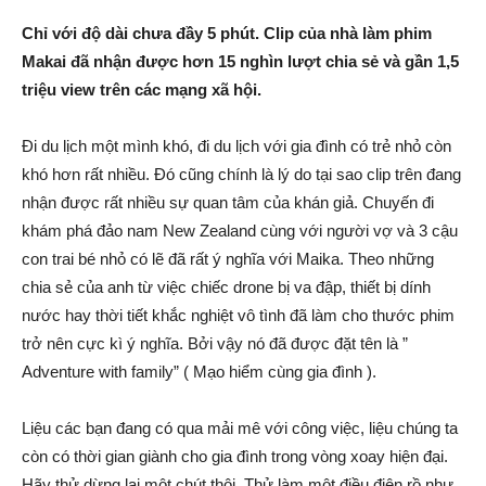
Chỉ với độ dài chưa đầy 5 phút. Clip của nhà làm phim
Makai đã nhận được hơn 15 nghìn lượt chia sẻ và gần 1,5
triệu view trên các mạng xã hội.
Đi du lịch một mình khó, đi du lịch với gia đình có trẻ nhỏ còn
khó hơn rất nhiều. Đó cũng chính là lý do tại sao clip trên đang
nhận được rất nhiều sự quan tâm của khán giả. Chuyến đi
khám phá đảo nam New Zealand cùng với người vợ và 3 cậu
con trai bé nhỏ có lẽ đã rất ý nghĩa với Maika. Theo những
chia sẻ của anh từ việc chiếc drone bị va đập, thiết bị dính
nước hay thời tiết khắc nghiệt vô tình đã làm cho thước phim
trở nên cực kì ý nghĩa. Bởi vậy nó đã được đặt tên là ”
Adventure with family” ( Mạo hiểm cùng gia đình ).
Liệu các bạn đang có qua mải mê với công việc, liệu chúng ta
còn có thời gian giành cho gia đình trong vòng xoay hiện đại.
Hãy thử dừng lại một chút thôi. Thử làm một điều điên rồ như