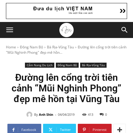
Home
Đông Nam Bộ
Bà Rịa-Vũng Tàu
Đường lên cổng trời tiên cảnh
"Mũi Nghinh Phong" đẹp mê hồn...
Cẩm Nang Du Lịch
Đông Nam Bộ
Bà Rịa-Vũng Tàu
Đường lên cổng trời tiên
cảnh “Mũi Nghinh Phong”
đẹp mê hồn tại Vũng Tàu
-
By
Anh Shin
04/04/2019
413
0
Facebook
Twitter
Pinterest