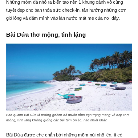
Những mỏm đá nhô ra biển tạo nên 1 khung cảnh vô cùng
tuyệt đẹp cho bạn thỏa sức check-in, tận hưởng những cơn
gió lộng và đắm mình vào làn nước mát mẻ của nơi đây.
Bãi Dứa thơ mộng, tĩnh lặng
Bao quanh Bãi Dứa là những ghềnh đá muôn hình vạn trạng mang vẻ đẹp thơ
mộng, tĩnh lặng không giống các bãi tắm ồn ào, náo nhiệt khác
Bãi Dứa được che chắn bởi những mõm núi nhô lên, ít có