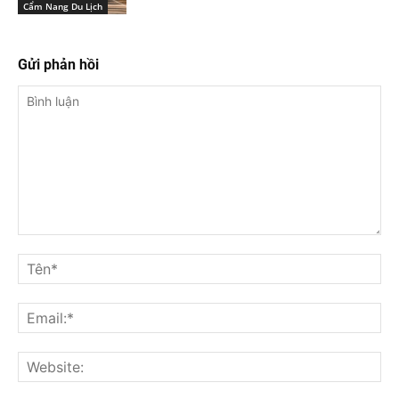
Cẩm Nang Du Lịch
Gửi phản hồi
Bình
luận
Tê
Ema
Web