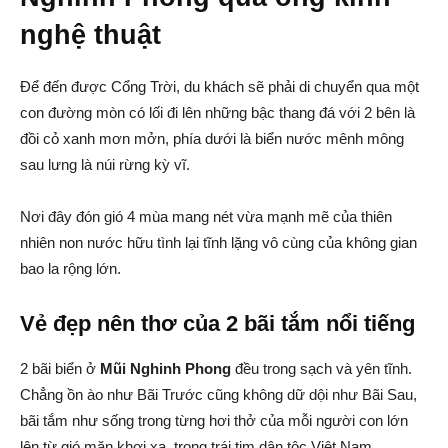
nghệ thuật
Để đến được Cổng Trời, du khách sẽ phải di chuyển qua một
con đường mòn có lối đi lên những bậc thang đá với 2 bên là
đồi cỏ xanh mơn mởn, phía dưới là biển nước mênh mông
sau lưng là núi rừng kỳ vĩ.
Nơi đây đón gió 4 mùa mang nét vừa mạnh mẽ của thiên
nhiên non nước hữu tình lại tĩnh lặng vô cùng của không gian
bao la rộng lớn.
Vẻ đẹp nên thơ của 2 bãi tắm nổi tiếng
2 bãi biển ở
Mũi Nghinh Phong
đều trong sạch và yên tĩnh.
Chẳng ồn ào như Bãi Trước cũng không dữ dội như Bãi Sau,
bãi tắm như sống trong từng hơi thở của mỗi người con lớn
lên từ gió mặn khơi xa, trong trái tim dân tộc Việt Nam.