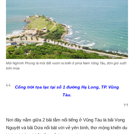
Mũi Nghinh Phong là mũi đất vươn ra biển ở phía Nam Vũng Tàu, đón gió suốt
bốn mùa
Cổng trời tọa lạc tại số 1 đường Hạ Long, TP. Vũng
Tàu.
Nơi đây nằm giữa 2 bãi tắm nổi tiếng ở Vũng Tàu là bãi Vọng
Nguyệt và bãi Dứa nổi bật với vẻ yên bình, thơ mộng khiến du