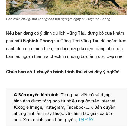
Còn chần chừ gì mà không đến trải nghiệm ngay Mũi Nghinh Phong
Nếu bạn đang có ý định du lịch Vũng Tàu, đừng bỏ qua khám
phá
m
ũi Nghinh Phong
và Cổng Trời Vũng Tàu để ngắm trọn
cảnh đẹp của miền biển, lưu lại những kỉ niệm đáng nhớ bên
bạn bè, người thân và check in những bức ảnh cực đẹp nhé.
Chúc bạn có 1 chuyến hành trình thú vị và đầy ý nghĩa!
© Bản quyền hình ảnh:
Trong bài viết có sử dụng
hình ảnh được tổng hợp từ nhiều nguồn trên Internet
(Google Image, Instagram, Facebook,…). Bản quyền
những hình ảnh này thuộc về chính tác giả của bức
ảnh. Xem chính sách bản quyền,
TẠI ĐÂY
!