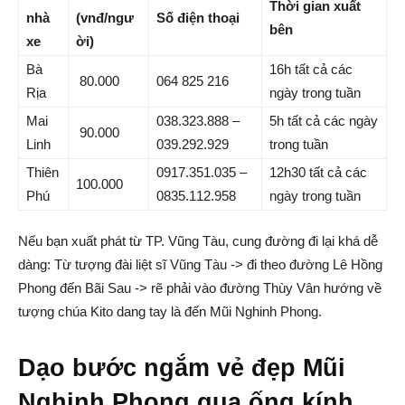
Thời gian xuất
nhà
(vnđ/ngư
Số điện thoại
bên
xe
ời)
Bà
16h tất cả các
80.000
064 825 216
Rịa
ngày trong tuần
Mai
038.323.888 –
5h tất cả các ngày
90.000
Linh
039.292.929
trong tuần
Thiên
0917.351.035 –
12h30 tất cả các
100.000
Phú
0835.112.958
ngày trong tuần
Nếu bạn xuất phát từ TP. Vũng Tàu, cung đường đi lại khá dễ
dàng: Từ tượng đài liệt sĩ Vũng Tàu -> đi theo đường Lê Hồng
Phong đến Bãi Sau -> rẽ phải vào đường Thùy Vân hướng về
tượng chúa Kito dang tay là đến Mũi Nghinh Phong.
Dạo bước ngắm vẻ đẹp Mũi
Nghinh Phong qua ống kính