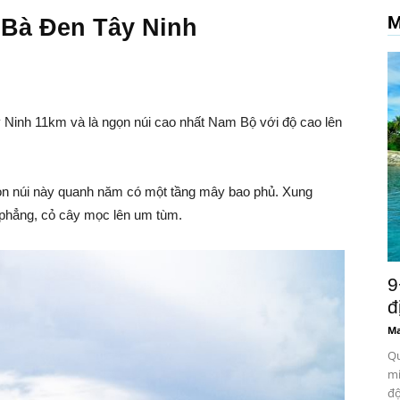
M
i Bà Đen Tây Ninh
Ninh 11km và là ngọn núi cao nhất Nam Bộ với độ cao lên
n núi này quanh năm có một tầng mây bao phủ. Xung
 phẳng, cỏ cây mọc lên um tùm.
9
đ
Ma
Qu
mi
độ