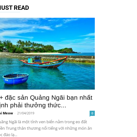
UST READ
+ đặc sản Quảng Ngãi bạn nhất
ịnh phải thưởng thức...
i Meow
-
21/04/2019
0
ãng Ngãi là một tỉnh ven biển nằm trong eo đất
ền Trung thân thương nổi tiếng với những món ăn
c đáo lạ...