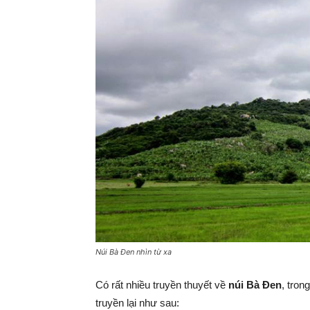
Núi Bà Đen nhìn từ xa
Có rất nhiều truyền thuyết về
núi Bà Đen
, tron
truyền lại như sau: