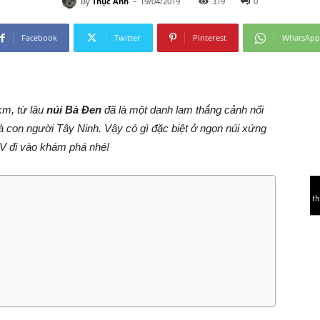
-
By
Thục Anh
19/04/2019
319
0
Facebook
Twitter
Pinterest
WhatsApp
km, từ lâu
núi Bà Đen
đã là một danh lam thắng cảnh nối
à con người Tây Ninh. Vậy có gì đặc biệt ở ngọn núi xứng
V đi vào khám phá nhé!