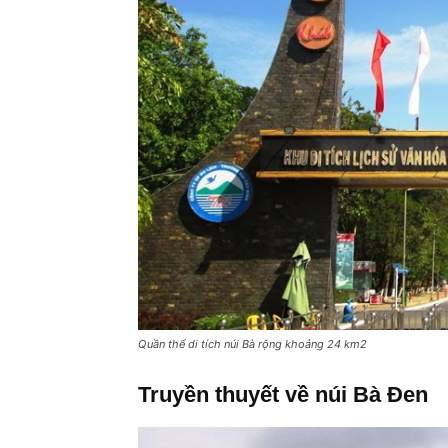
Quần thể di tích núi Bà rộng khoảng 24 km2
Truyền thuyết về núi Bà Đen