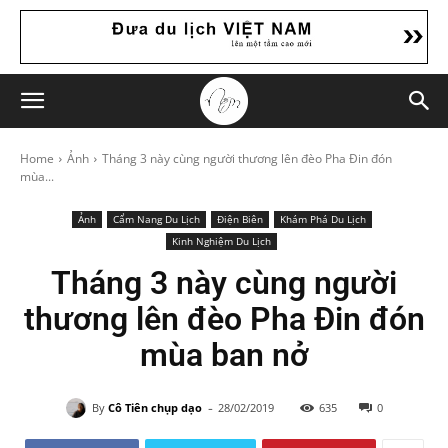
Home
Ảnh
Tháng 3 này cùng người thương lên đèo Pha Đin đón
mùa...
Ảnh
Cẩm Nang Du Lịch
Điện Biên
Khám Phá Du Lịch
Kinh Nghiệm Du Lịch
Tháng 3 này cùng người
thương lên đèo Pha Đin đón
mùa ban nở
-
By
Cô Tiên chụp dạo
28/02/2019
635
0