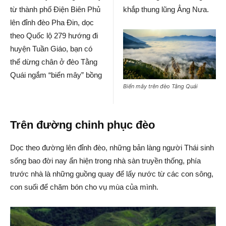
từ thành phố Điện Biên Phủ
khắp thung lũng Ẳng Nưa.
lên đỉnh đèo Pha Đin, dọc
theo Quốc lộ 279 hướng đi
huyện Tuần Giáo, bạn có
thể dừng chân ở đèo Tằng
Quái ngắm “biển mây” bồng
Biển mây trên đèo Tằng Quái
Trên đường chinh phục đèo
Dọc theo đường lên đỉnh đèo, những bản làng người Thái sinh
sống bao đời nay ẩn hiện trong nhà sàn truyền thống, phía
trước nhà là những guồng quay để lấy nước từ các con sông,
con suối để chăm bón cho vụ mùa của mình.