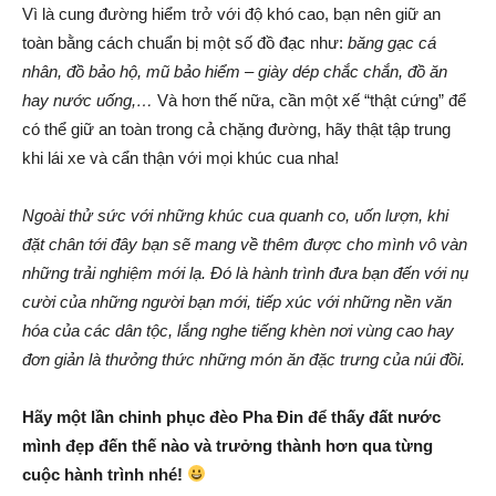
Vì là cung đường hiểm trở với độ khó cao, bạn nên giữ an
toàn bằng cách chuẩn bị một số đồ đạc như:
băng gạc cá
nhân, đồ bảo hộ, mũ bảo hiểm – giày dép chắc chắn, đồ ăn
hay nước uống,…
Và hơn thế nữa, cần một xế “thật cứng” để
có thể giữ an toàn trong cả chặng đường, hãy thật tập trung
khi lái xe và cẩn thận với mọi khúc cua nha!
Ngoài thử sức với những khúc cua quanh co, uốn lượn, khi
đặt chân tới đây bạn sẽ mang về thêm được cho mình vô vàn
những trải nghiệm mới lạ. Đó là hành trình đưa bạn đến với nụ
cười của những người bạn mới, tiếp xúc với những nền văn
hóa của các dân tộc, lắng nghe tiếng khèn nơi vùng cao hay
đơn giản là thưởng thức những món ăn đặc trưng của núi đồi.
Hãy một lần chinh phục đèo Pha Đin để thấy đất nước
mình đẹp đến thế nào và trưởng thành hơn qua từng
cuộc hành trình nhé!