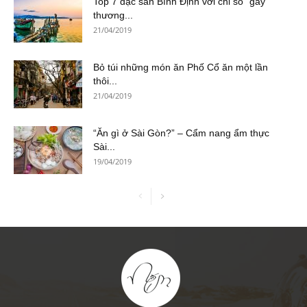
Top 7 đặc sản Bình Định với chỉ số “gây
thương...
21/04/2019
Bỏ túi những món ăn Phố Cổ ăn một lần
thôi...
21/04/2019
“Ăn gì ở Sài Gòn?” – Cẩm nang ẩm thực
Sài...
19/04/2019