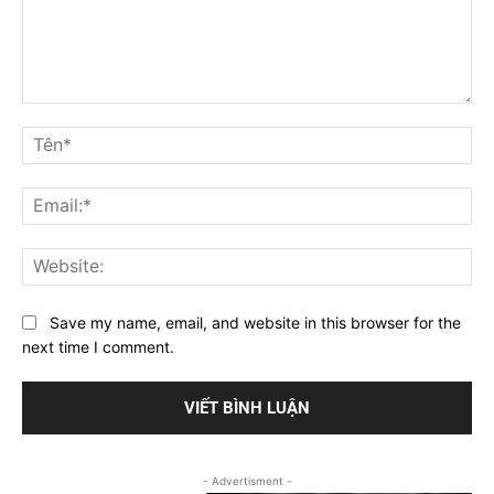
Bình
luận
Tê
Ema
Web
Save my name, email, and website in this browser for the
next time I comment.
- Advertisment -