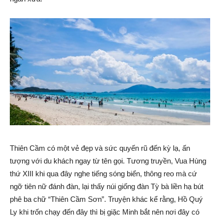
Thiên Cầm có một vẻ đẹp và sức quyến rũ đến kỳ lạ, ấn
tượng với du khách ngay từ tên gọi. Tương truyền, Vua Hùng
thứ XIII khi qua đây nghe tiếng sóng biển, thông reo mà cứ
ngỡ tiên nữ đánh đàn, lại thấy núi giống đàn Tỳ bà liền hạ bút
phê ba chữ “Thiên Cầm Sơn”. Truyện khác kể rằng, Hồ Quý
Ly khi trốn chạy đến đây thì bị giặc Minh bắt nên nơi đây có