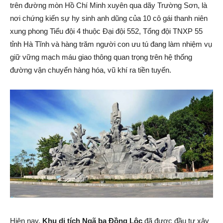
trên đường mòn Hồ Chí Minh xuyên qua dãy Trường Sơn, là
nơi chứng kiến sự hy sinh anh dũng của 10 cô gái thanh niên
xung phong Tiểu đội 4 thuộc Đại đội 552, Tổng đội TNXP 55
tỉnh Hà Tĩnh và hàng trăm người con ưu tú đang làm nhiệm vụ
giữ vững mạch máu giao thông quan trọng trên hệ thống
đường vận chuyển hàng hóa, vũ khí ra tiền tuyến.
Hiện nay,
Khu di tích Ngã ba Đồng Lộc
đã được đầu tư xây