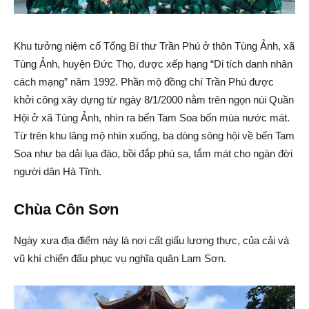
Khu tưởng niệm cố Tổng Bí thư Trần Phú ở thôn Tùng Ảnh, xã
Tùng Ảnh, huyện Đức Thọ, được xếp hạng “Di tích danh nhân
cách mạng” năm 1992. Phần mộ đồng chí Trần Phú được
khởi công xây dựng từ ngày 8/1/2000 nằm trên ngọn núi Quần
Hội ở xã Tùng Ảnh, nhìn ra bến Tam Soa bốn mùa nước mát.
Từ trên khu lăng mộ nhìn xuống, ba dòng sông hội về bến Tam
Soa như ba dải lụa đào, bồi đắp phù sa, tắm mát cho ngàn đời
người dân Hà Tĩnh.
Chùa Côn Sơn
Ngày xưa địa điểm này là nơi cất giấu lương thực, của cải và
vũ khí chiến đấu phục vụ nghĩa quân Lam Sơn.