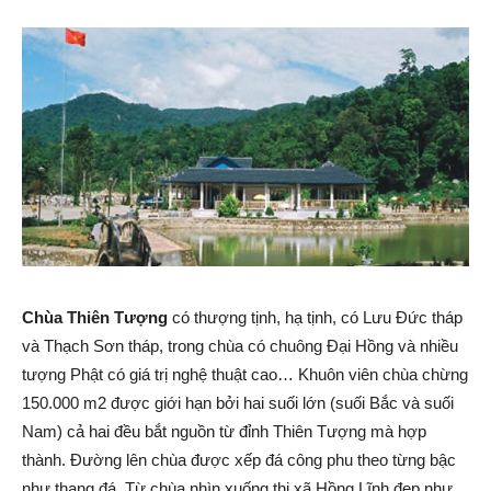
Chùa Thiên Tượng
có thượng tịnh, hạ tịnh, có Lưu Ðức tháp
và Thạch Sơn tháp, trong chùa có chuông Ðại Hồng và nhiều
tượng Phật có giá trị nghệ thuật cao… Khuôn viên chùa chừng
150.000 m2 được giới hạn bởi hai suối lớn (suối Bắc và suối
Nam) cả hai đều bắt nguồn từ đỉnh Thiên Tượng mà hợp
thành. Ðường lên chùa được xếp đá công phu theo từng bậc
như thang đá. Từ chùa nhìn xuống thị xã Hồng Lĩnh đẹp như