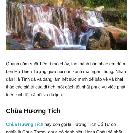
Quanh năm suối Tiên rì rào chảy, tạo thành bản nhạc êm đềm
bên Hồ Thiên Tượng giữa núi non xanh mát ngàn thông. Nhân
dân Hà Tĩnh đã và đang làm hết sức mình để bảo vệ và khai
thác các giá trị của di tích một cách tốt nhất phục vụ việc phát
triển kinh tế, xã hội và du lịch.
Chùa Hương Tích
Chùa Hương Tích
hay còn gọi là Hương Tích Cổ Tự có
nghĩa là Chùa Thơm, chùa có danh hiệu Hoan Châu đệ nhất