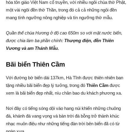
hóa tôn giáo Việt Nam cổ truyền, với nhiều ngôi chùa thờ Phật,
một vài ngôi đền thờ Thần, trong đó cả cả những ngôi đền
mang tính ngưỡng nông nghiệp và tín ngưỡng thờ mẫu.
Quần thể chùa Hương ở độ cao 650m so với mặt nước biển,
được chia làm ba phần chính:
Thượng điện, đền Thiên
Vương và am Thánh Mẫu.
Bãi biển Thiên Cầm
Với đường bờ biển dài 137km, Hà Tĩnh được thiên nhiên ban
tặng nhiều bãi biển đẹp lý tưởng, trong đó
Thiên Cầm
được
xem là bãi biển đẹp nhất, níu chân bao du khách phương xa.
Nơi đây có tiếng sóng dội vào hang núi khiến những chuông
đá, khánh đá vang vọng và bàn trời đá bỗng trở thành khúc
nhạc muôn điệu như những tiếng đàn trời bên biển đã có từ
ngàn xưa.