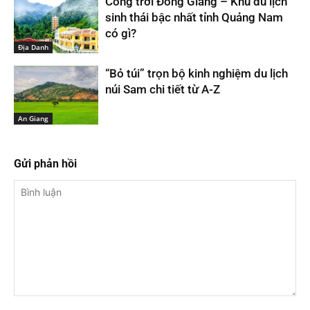
Cổng trời Đông Giang – Khu du lịch
sinh thái bậc nhất tỉnh Quảng Nam
có gì?
Địa Danh
“Bỏ túi” trọn bộ kinh nghiệm du lịch
núi Sam chi tiết từ A-Z
An Giang
Gửi phản hồi
Bình