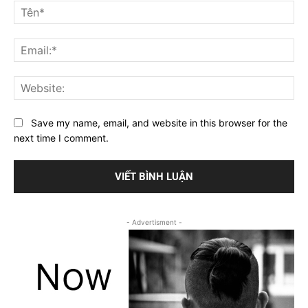
luận
Tê
Ema
Web
Save my name, email, and website in this browser for the
next time I comment.
- Advertisment -