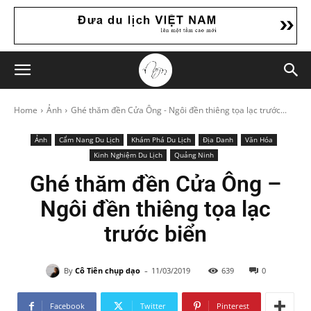
Home
Ảnh
Ghé thăm đền Cửa Ông - Ngôi đền thiêng tọa lạc trước...
Ảnh
Cẩm Nang Du Lịch
Khám Phá Du Lịch
Địa Danh
Văn Hóa
Kinh Nghiệm Du Lịch
Quảng Ninh
Ghé thăm đền Cửa Ông –
Ngôi đền thiêng tọa lạc
trước biển
-
By
Cô Tiên chụp dạo
11/03/2019
639
0
Facebook
Twitter
Pinterest