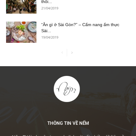
thôi...
21/04/2019
“Ăn gì ở Sài Gòn?” – Cẩm nang ẩm thực
Sài...
19/04/2019
THÔNG TIN VỀ NẾM