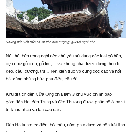
Những nét kiến trúc cổ xư vẫn còn được gì giữ tại ngôi đền
Nội thất bên trong ngôi đền chủ yếu sử dụng các loại gỗ bền,
đẹp như gỗ đinh, gỗ lim,… và khung nhà được dựng theo lối
kèo, cầu, dường, trụ… Nét kiến trúc vô cùng độc đáo và nổi
bật cùng những bức phù điêu, câu đối.
Khu di tích đền Cửa Ông chia làm 3 khu vực chính bao
gồm đền Hạ, đền Trung và đền Thượng được phân bố ở ba vị
trí khác nhau và lên cao dần.
Đền Hạ là nơi có điện thờ mẫu, nằm phía dưới và bên trái tính