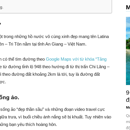
M
g.
?
t trong những hồ nước vô cùng xinh đẹp mang tên Latina
n – Tri Tôn nằm tại tỉnh An Giang – Việt Nam.
n có thể tìm đường theo
Google Maps với từ khóa “Tảng
 từ đường tỉnh lộ 948 theo hướng đi từ thị trấn Chi Lăng –
đi theo đường đất khoảng 2km là tới, tuy là đường đất
ược.
9
ống ảo.
đ
Ma
 sống ảo “đẹp thần sầu” và những đoạn video travel cực
Qu
giữa trưa, vì buổi chiều ánh nắng sẽ bị khuất. Tuy nhiên vào
mi
hững bạn yêu thích hoàng hôn.
độ