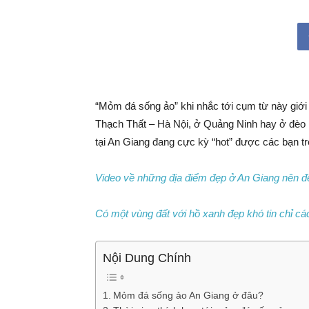
“Mỏm đá sống ảo” khi nhắc tới cụm từ này giới
Thạch Thất – Hà Nội, ở Quảng Ninh hay ở đè
tại An Giang đang cực kỳ “hot” được các bạn trẻ
Video về những địa điểm đẹp ở An Giang nên đế
Có một vùng đất với hồ xanh đẹp khó tin chỉ c
Nội Dung Chính
Mỏm đá sống ảo An Giang ở đâu?