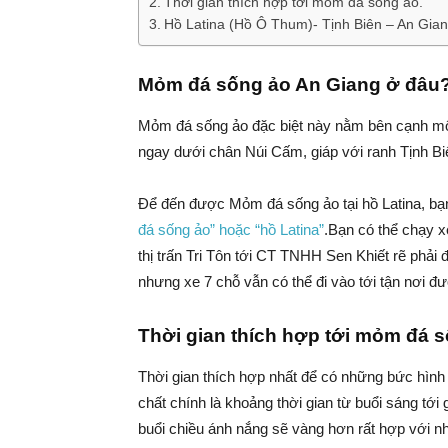
Thời gian thích hợp tới mỏm đá sống ảo.
Hồ Latina (Hồ Ô Thum)- Tịnh Biên – An Gian
Mỏm đá sống ảo An Giang ở đâu
Mỏm đá sống ảo đặc biệt này nằm bên cạnh mộ
ngay dưới chân Núi Cấm, giáp với ranh Tịnh Biê
Để đến được Mỏm đá sống ảo tại hồ Latina, bạ
đá sống ảo” hoặc “hồ Latina”
.Bạn có thể chạy xe
thị trấn Tri Tôn tới CT TNHH Sen Khiết rẽ phải 
nhưng xe 7 chỗ vẫn có thể đi vào tới tận nơi đ
Thời gian thích hợp tới mỏm đá s
Thời gian thích hợp nhất để có những bức hình
chất chính là khoảng thời gian từ buổi sáng tới 
buổi chiều ánh nắng sẽ vàng hơn rất hợp với n