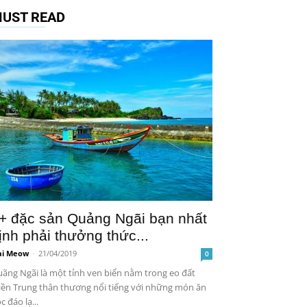
UST READ
+ đặc sản Quảng Ngãi bạn nhất
ịnh phải thưởng thức...
i Meow
-
21/04/2019
0
ãng Ngãi là một tỉnh ven biển nằm trong eo đất
ền Trung thân thương nổi tiếng với những món ăn
c đáo lạ...