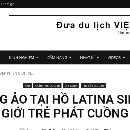
 Tham gia
KINH NGHIỆM
CẨM NANG
NHẬT KÍ
VIDEOS
P KHIẾN GIỚI TRẺ...
Ảnh
Khám Phá Du Lịch
Địa Danh
Tin Tức Du Lịch
 ẢO TẠI HỒ LATINA SI
GIỚI TRẺ PHÁT CUỒNG