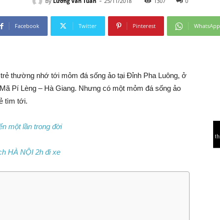
-
By
Lương Văn Tuấn
25/11/2018
1307
0
Facebook
Twitter
Pinterest
WhatsApp
 trẻ thường nhớ tới mỏm đá sống ảo tại Đỉnh Pha Luông, ở
o Mã Pí Lèng – Hà Giang. Nhưng có một mỏm đá sống ảo
 tìm tới.
n một lần trong đời
ách HÀ NỘI 2h đi xe