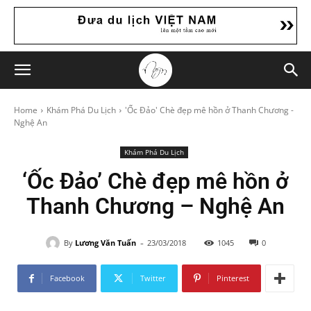
Home
Khám Phá Du Lịch
'Ốc Đảo' Chè đẹp mê hồn ở Thanh Chương -
Nghệ An
Khám Phá Du Lịch
‘Ốc Đảo’ Chè đẹp mê hồn ở
Thanh Chương – Nghệ An
-
By
Lương Văn Tuấn
23/03/2018
1045
0
Facebook
Twitter
Pinterest