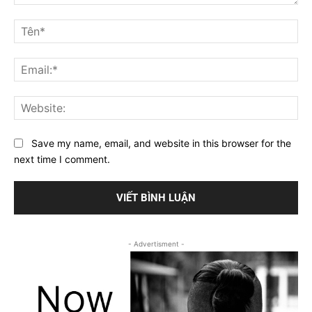
Bình
luận
Tê
Ema
Web
Save my name, email, and website in this browser for the
next time I comment.
- Advertisment -