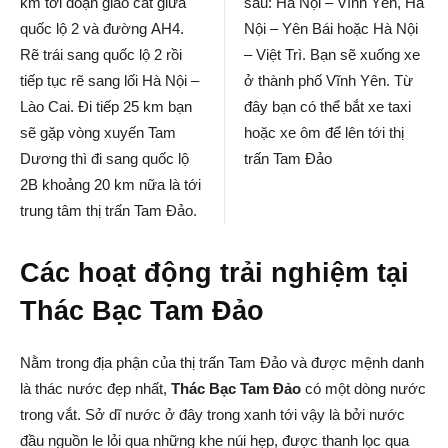
km tới đoạn giao cắt giữa
sau: Hà Nội – Vĩnh Yên, Hà
quốc lộ 2 và đường AH4.
Nội – Yên Bái hoặc Hà Nội
Rẽ trái sang quốc lộ 2 rồi
– Việt Trì. Bạn sẽ xuống xe
tiếp tục rẽ sang lối Hà Nội –
ở thành phố Vĩnh Yên. Từ
Lào Cai. Đi tiếp 25 km bạn
đây bạn có thể bắt xe taxi
sẽ gặp vòng xuyến Tam
hoặc xe ôm để lên tới thị
Dương thì đi sang quốc lộ
trấn Tam Đảo
2B khoảng 20 km nữa là tới
trung tâm thị trấn Tam Đảo.
Các hoạt động trải nghiệm tại
Thác Bạc Tam Đảo
Nằm trong địa phận của thị trấn Tam Đảo và được mệnh danh
là thác nước đẹp nhất,
Thác Bạc Tam Đảo
có một dòng nước
trong vắt. Sở dĩ nước ở đây trong xanh tới vậy là bởi nước
đầu nguồn le lỏi qua những khe núi hẹp, được thanh lọc qua