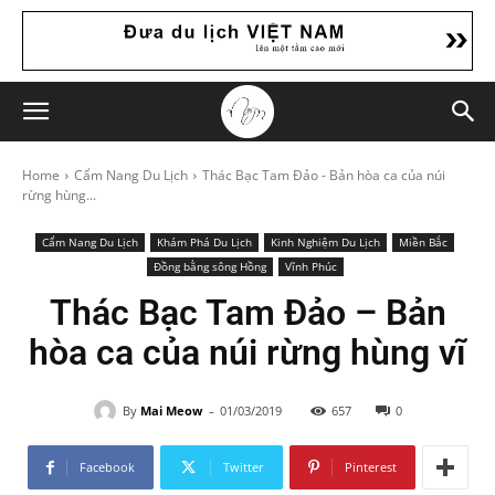
Home
Cẩm Nang Du Lịch
Thác Bạc Tam Đảo - Bản hòa ca của núi
rừng hùng...
Cẩm Nang Du Lịch
Khám Phá Du Lịch
Kinh Nghiệm Du Lịch
Miền Bắc
Đồng bằng sông Hồng
Vĩnh Phúc
Thác Bạc Tam Đảo – Bản
hòa ca của núi rừng hùng vĩ
-
By
Mai Meow
01/03/2019
657
0
Facebook
Twitter
Pinterest