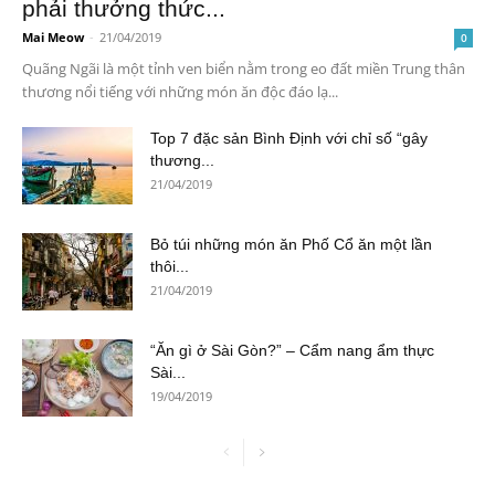
phải thưởng thức...
Mai Meow
-
21/04/2019
0
Quãng Ngãi là một tỉnh ven biển nằm trong eo đất miền Trung thân
thương nổi tiếng với những món ăn độc đáo lạ...
Top 7 đặc sản Bình Định với chỉ số “gây
thương...
21/04/2019
Bỏ túi những món ăn Phố Cổ ăn một lần
thôi...
21/04/2019
“Ăn gì ở Sài Gòn?” – Cẩm nang ẩm thực
Sài...
19/04/2019