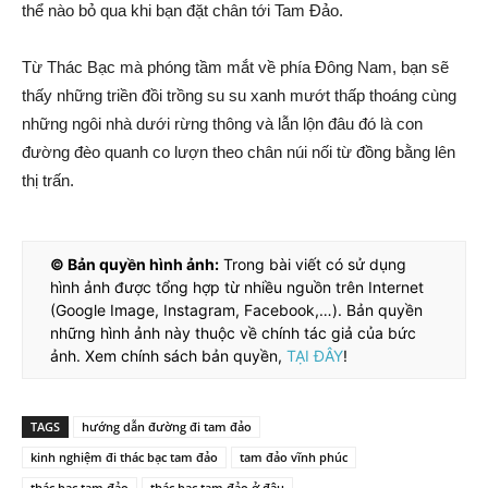
thể nào bỏ qua khi bạn đặt chân tới Tam Đảo.
Từ Thác Bạc mà phóng tầm mắt về phía Đông Nam, bạn sẽ
thấy những triền đồi trồng su su xanh mướt thấp thoáng cùng
những ngôi nhà dưới rừng thông và lẫn lộn đâu đó là con
đường đèo quanh co lượn theo chân núi nối từ đồng bằng lên
thị trấn.
© Bản quyền hình ảnh:
Trong bài viết có sử dụng
hình ảnh được tổng hợp từ nhiều nguồn trên Internet
(Google Image, Instagram, Facebook,…). Bản quyền
những hình ảnh này thuộc về chính tác giả của bức
ảnh. Xem chính sách bản quyền,
TẠI ĐÂY
!
TAGS
hướng dẫn đường đi tam đảo
kinh nghiệm đi thác bạc tam đảo
tam đảo vĩnh phúc
thác bạc tam đảo
thác bạc tam đảo ở đâu