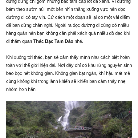
dựng đứng chỉ gồm những bậc tam cấp lót đá xanh. Vì đường
bám theo sườn núi, một bên nhìn thẳng xuống vực nên dọc
đường đi có tay vịn. Cứ cách một đoạn sẽ lại có một vài điểm
để bạn dừng chân nghỉ. Ngoài ra dọc đường đi cũng có nhiều
hàng quán nên bạn không cần phải xách quá nhiều đồ đạc khi
đi thăm quan
Thác Bạc Tam Đảo
nhé.
Khi xuống tới thác, bạn sẽ cảm thấy mình như cách biệt hoàn
toàn với thế giới hiện đại. Nơi đây chỉ có khu rừng nguyên sinh
bao bọc hết không gian. Không gian bạt ngàn, khí hậu mát mẻ
cùng không khí trong lành khiến sẽ khiến bạn cảm thấy nhẹ
nhõm hơn hẳn.