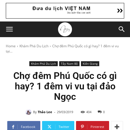
Home
Khám Phá Du Lịch
Chợ đêm Phú Quốc có gì hay? 1 đêm vi vu
tại...
Khám Phá Du Lịch
Tây Nam Bộ
Kiên Giang
Chợ đêm Phú Quốc có gì
hay? 1 đêm vi vu tại đảo
Ngọc
-
By
Thảo Lee
29/03/2019
404
0
Facebook
Twitter
Pinterest