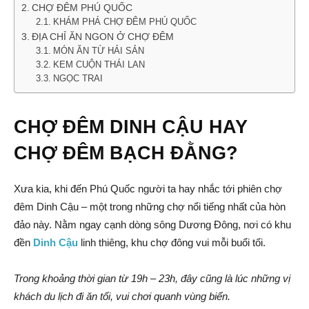
CHỢ ĐÊM PHÚ QUỐC
KHÁM PHÁ CHỢ ĐÊM PHÚ QUỐC
ĐỊA CHỈ ĂN NGON Ở CHỢ ĐÊM
MÓN ĂN TỪ HẢI SẢN
KEM CUỘN THÁI LAN
NGỌC TRAI
CHỢ ĐÊM DINH CẬU HAY
CHỢ ĐÊM BẠCH ĐẰNG?
Xưa kia, khi đến Phú Quốc người ta hay nhắc tới phiên chợ
đêm Dinh Cậu – một trong những chợ nổi tiếng nhất của hòn
đảo này. Nằm ngay cạnh dòng sông Dương Đông, nơi có khu
đền
Dinh Cậu
linh thiêng, khu chợ đông vui mỗi buổi tối.
Trong khoảng thời gian từ 19h – 23h, đây cũng là lúc những vị
khách du lịch đi ăn tối, vui chơi quanh vùng biển.