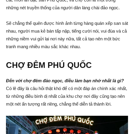
những nét truyền thống của người dân làng chài đảo ngọc.
Sẽ chẳng thể quên được hình ảnh từng hàng quán xếp san sát
nhau, người mua kẻ bán tấp nập, tiếng cười nói, vui đùa và cả
những niềm vui gửi lại nơi này nữa, tất cả tạo nên một bức
tranh mang nhiều màu sắc khác nhau.
CHỢ ĐÊM PHÚ QUỐC
Đến với chợ đêm đảo ngọc, điều làm bạn nhớ nhất là gì?
Có lẽ đây là câu hỏi thật khó để có một đáp án chính xác nhất,
từ những điều bình dị nhất của khu chợ nơi đây cũng tạo nên
một nét ấn tượng rất riêng, chẳng thể diễn tả thành lời.