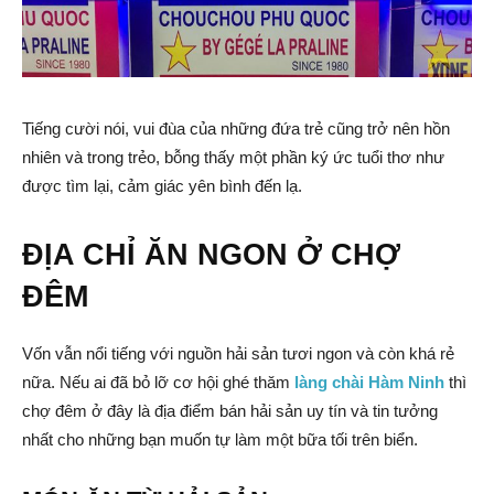
Tiếng cười nói, vui đùa của những đứa trẻ cũng trở nên hồn
nhiên và trong trẻo, bỗng thấy một phần ký ức tuổi thơ như
được tìm lại, cảm giác yên bình đến lạ.
ĐỊA CHỈ ĂN NGON Ở CHỢ
ĐÊM
Vốn vẫn nổi tiếng với nguồn hải sản tươi ngon và còn khá rẻ
nữa. Nếu ai đã bỏ lỡ cơ hội ghé thăm
làng chài Hàm Ninh
thì
chợ đêm ở đây là địa điểm bán hải sản uy tín và tin tưởng
nhất cho những bạn muốn tự làm một bữa tối trên biển.