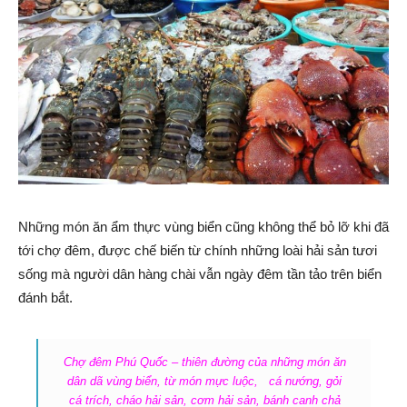
Những món ăn ẩm thực vùng biển cũng không thể bỏ lỡ khi đã
tới chợ đêm, được chế biến từ chính những loài hải sản tươi
sống mà người dân hàng chài vẫn ngày đêm tần tảo trên biển
đánh bắt.
Chợ đêm Phú Quốc – thiên đường của những món ăn
dân dã vùng biển, từ món mực luộc, cá nướng, gỏi
cá trích, cháo hải sản, cơm hải sản, bánh canh chả