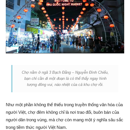
Chợ nằm ở ngã 3 Bạch Đằng – Nguyễn Đình Chiểu,
bạn chỉ cần đi một đoạn là có thể thấy ngay hình
tượng đông vui, náo nhiệt của cả khu chợ rồi.
Như một phần không thể thiếu trong truyền thống văn hóa của
người Việt, chợ đêm không chỉ là nơi trao đổi, buôn bán của
người dân trong vùng, mà chợ còn mang một ý nghĩa sâu sắc
trong tiềm thức người Việt Nam.