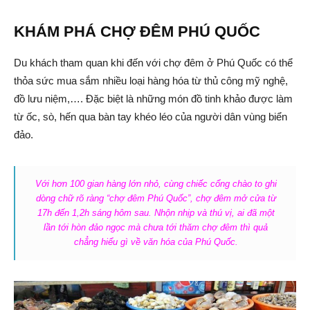
KHÁM PHÁ CHỢ ĐÊM PHÚ QUỐC
Du khách tham quan khi đến với chợ đêm ở Phú Quốc có thể
thỏa sức mua sắm nhiều loại hàng hóa từ thủ công mỹ nghệ,
đồ lưu niệm,…. Đặc biệt là những món đồ tinh khảo được làm
từ ốc, sò, hến qua bàn tay khéo léo của người dân vùng biển
đảo.
Với hơn 100 gian hàng lớn nhỏ, cùng chiếc cổng chào to ghi
dòng chữ rõ ràng “chợ đêm Phú Quốc”, chợ đêm mở cửa từ
17h đến 1,2h sáng hôm sau. Nhộn nhịp và thú vị, ai đã một
lần tới hòn đảo ngọc mà chưa tới thăm chợ đêm thì quả
chẳng hiểu gì về văn hóa của Phú Quốc.