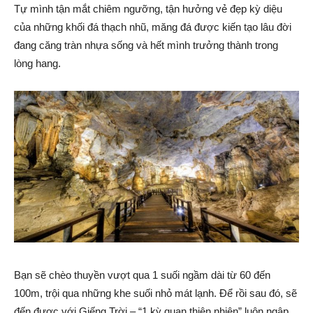
Tự mình tận mắt chiêm ngưỡng, tận hưởng vẻ đẹp kỳ diệu
của những khối đá thạch nhũ, măng đá được kiến tạo lâu đời
đang căng tràn nhựa sống và hết mình trưởng thành trong
lòng hang.
Bạn sẽ chèo thuyền vượt qua 1 suối ngầm dài từ 60 đến
100m, trội qua những khe suối nhỏ mát lạnh. Để rồi sau đó, sẽ
đến được với Giếng Trời – “1 kỳ quan thiên nhiên” luôn ngập