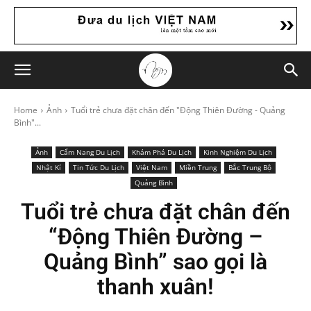
Home
Ảnh
Tuổi trẻ chưa đặt chân đến "Động Thiên Đường - Quảng
Bình"...
Ảnh
Cẩm Nang Du Lịch
Khám Phá Du Lịch
Kinh Nghiệm Du Lịch
Nhật Kí
Tin Tức Du Lịch
Việt Nam
Miền Trung
Bắc Trung Bộ
Quảng Bình
Tuổi trẻ chưa đặt chân đến
“Động Thiên Đường –
Quảng Bình” sao gọi là
thanh xuân!