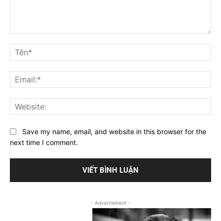
Bình
luận
Tê
Ema
Web
Save my name, email, and website in this browser for the
next time I comment.
- Advertisment -