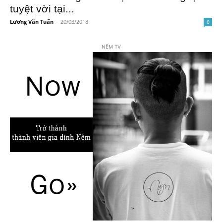
tuyệt vời tại...
Lương Văn Tuấn
-
20/03/2018
0
NẾM TV