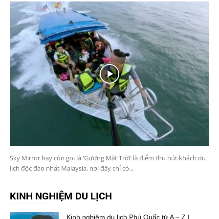
Sky Mirror hay còn gọi là 'Gương Mặt Trời' là điểm thu hút khách du
lịch độc đáo nhất Malaysia, nơi đây chỉ có...
KINH NGHIỆM DU LỊCH
Kinh nghiệm du lịch Phú Quốc từ A – Z |...