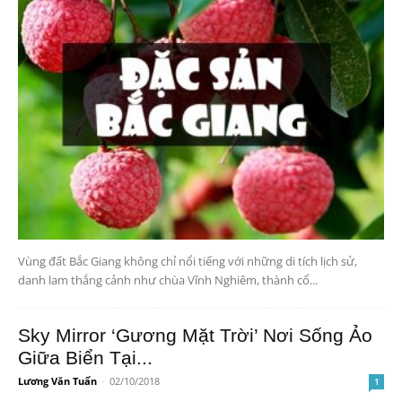
Vùng đất Bắc Giang không chỉ nổi tiếng với những di tích lịch sử,
danh lam thắng cảnh như chùa Vĩnh Nghiêm, thành cổ...
Sky Mirror ‘Gương Mặt Trời’ Nơi Sống Ảo
Giữa Biển Tại...
Lương Văn Tuấn
-
02/10/2018
1