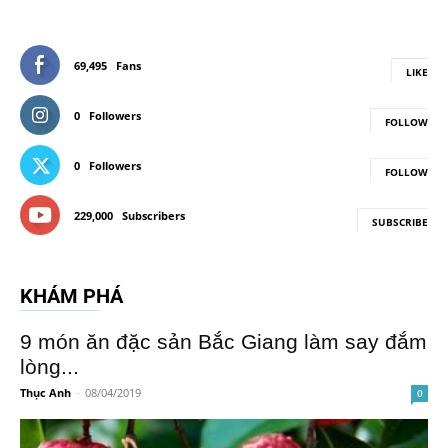
69,495
Fans
LIKE
0
Followers
FOLLOW
0
Followers
FOLLOW
229,000
Subscribers
SUBSCRIBE
KHÁM PHÁ
9 món ăn đặc sản Bắc Giang làm say đắm
lòng...
Thục Anh
-
08/04/2019
0