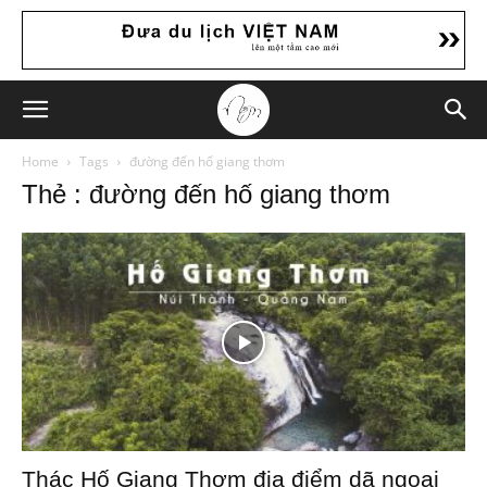
Home
Tags
đường đến hố giang thơm
Thẻ : đường đến hố giang thơm
Thác Hố Giang Thơm địa điểm dã ngoại