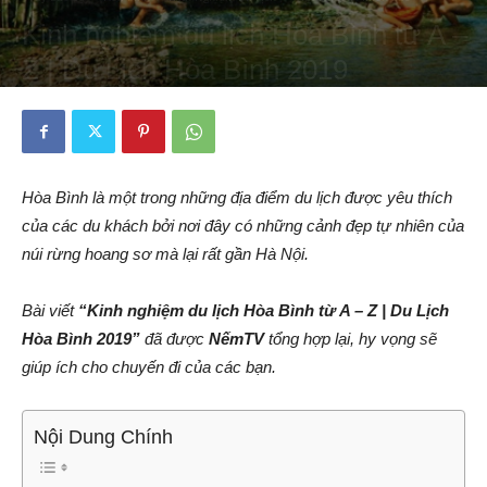
Kinh nghiệm du lịch Hòa Bình từ A –
Z | Du Lịch Hòa Bình 2019
By
Hằng Bắp
-
28/03/2019
915
0
Hòa Bình là một trong những địa điểm du lịch được yêu thích
của các du khách bởi nơi đây có những cảnh đẹp tự nhiên của
núi rừng hoang sơ mà lại rất gần Hà Nội.
Bài viết
“Kinh nghiệm du lịch Hòa Bình từ A – Z | Du Lịch
Hòa Bình 2019”
đã được
NếmTV
tổng hợp lại, hy vọng sẽ
giúp ích cho chuyến đi của các bạn.
Nội Dung Chính