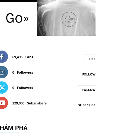
69,495
Fans
LIKE
0
Followers
FOLLOW
0
Followers
FOLLOW
229,000
Subscribers
SUBSCRIBE
HÁM PHÁ