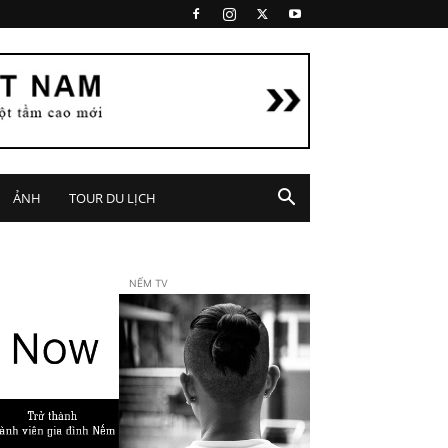
ẢNH
TOUR DU LỊCH
NẾM TV