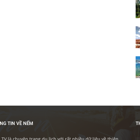
NG TIN VỀ NẾM
T
TV là chuyên trang du lịch với rất nhiều dữ liệu về thiên