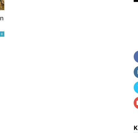
ạn
0
K