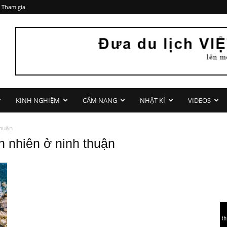
 Tham gia
KINH NGHIỆM
CẨM NANG
NHẬT KÍ
VIDEOS
thuận
ên nhiên ở ninh thuận