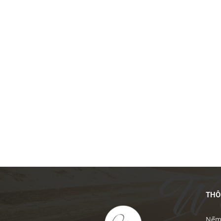
THÔ
Nếm 