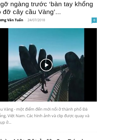
gỡ ngàng trước ‘bàn tay khổng
ồ đỡ cây cầu Vàng’...
ơng Văn Tuấn
-
24/07/2018
0
u Vàng - một điểm đến mới nổi ở thành phố Đà
ng, Việt Nam. Các hình ảnh và clip được quay và
ụp ở...