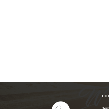
THÔ
Nếm 