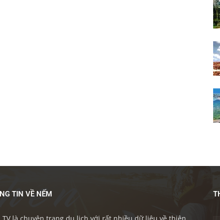
NG TIN VỀ NẾM
T
TV là chuyên trang du lịch với rất nhiều dữ liệu về thiên