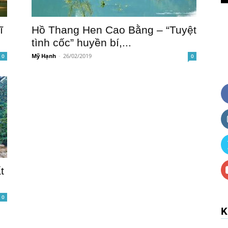
ĩ
Hồ Thang Hen Cao Bằng – “Tuyệt
tình cốc” huyền bí,...
Mỹ Hạnh
-
26/02/2019
0
0
t
0
K