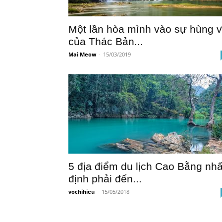
Một lần hòa mình vào sự hùng v
của Thác Bản...
Mai Meow
-
15/03/2019
5 địa điểm du lịch Cao Bằng nhấ
định phải đến...
vochihieu
-
15/05/2018