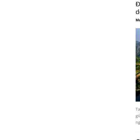
Đ
d
Ma
Ta
gi
ng