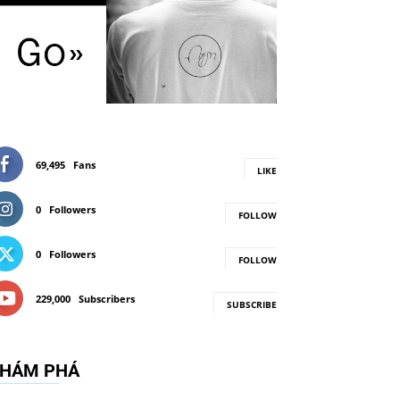
69,495
Fans
LIKE
0
Followers
FOLLOW
0
Followers
FOLLOW
229,000
Subscribers
SUBSCRIBE
HÁM PHÁ