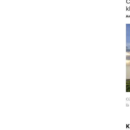
C
k
An
Cu
là
K