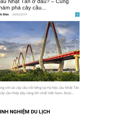
ầu Nhật Tân ở đâu? – Cùng
hám phá cây cầu...
h Shin
-
26/02/2019
0
̀ng với các cây cầu nổi tiếng tại Hà Nội, cầu Nhật Tân
 cây cầu thép dây văng lớn nhất Việt Nam, được...
INH NGHIỆM DU LỊCH