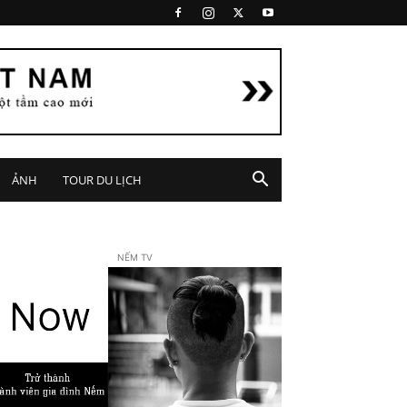
ẢNH
TOUR DU LỊCH
NẾM TV