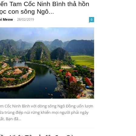
ến Tam Cốc Ninh Bình thả hồn
ọc con sông Ngô...
i Meow
-
28/02/2019
0
m Cốc Ninh Bình với dòng sông Ngô Đồng uốn lượn
ữa trùng điệp núi rừng khiến mọi người phải ngây
ất. Bạn đã...