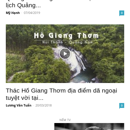
lịch Quảng...
Mỹ Hạnh
-
07/04/2019
0
Thác Hố Giang Thơm địa điểm dã ngoại
tuyệt vời tại...
Lương Văn Tuấn
-
20/03/2018
0
NẾM TV