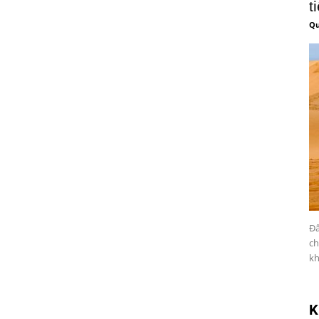
t
Qu
Đấ
ch
kh
K