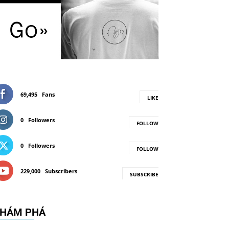
69,495
Fans
LIKE
0
Followers
FOLLOW
0
Followers
FOLLOW
229,000
Subscribers
SUBSCRIBE
HÁM PHÁ