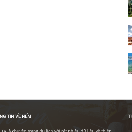
NG TIN VỀ NẾM
T
TV là chuyên trang du lịch với rất nhiều dữ liệu về thiên