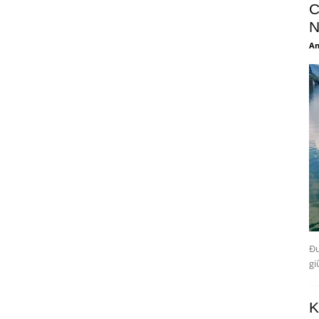
C
N
An
Đư
gi
K