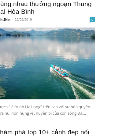
ùng nhau thưởng ngoạn Thung
ai Hòa Bình
h Shin
-
22/02/2019
0
ợc ví là “Vịnh Hạ Long” trên cạn với sự hòa quyện
ữa núi non hùng vĩ , huyền bí của con sông Đà,...
hám phá top 10+ cảnh đẹp nổi