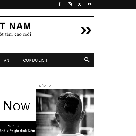
ẢNH
TOUR DU LỊCH
NẾM TV