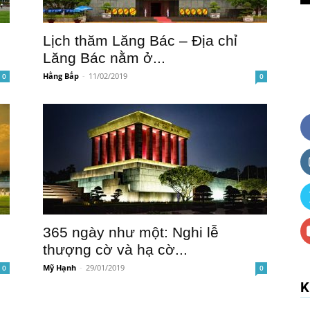
Lịch thăm Lăng Bác – Địa chỉ
Lăng Bác nằm ở...
Hằng Bắp
-
11/02/2019
0
0
365 ngày như một: Nghi lễ
thượng cờ và hạ cờ...
Mỹ Hạnh
-
29/01/2019
0
0
K