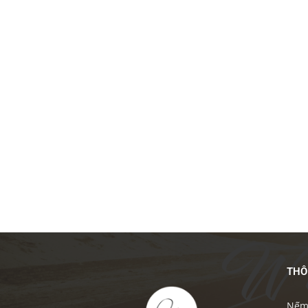
THÔ
Nếm 