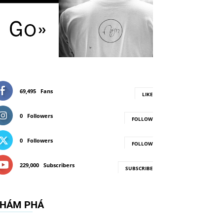
69,495
Fans
LIKE
0
Followers
FOLLOW
0
Followers
FOLLOW
229,000
Subscribers
SUBSCRIBE
HÁM PHÁ