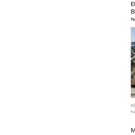
Đ
B
Tù
Đâ
ha
M