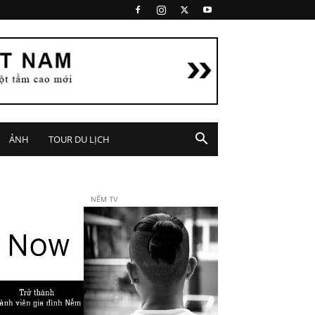
ẢNH
TOUR DU LỊCH
NẾM TV