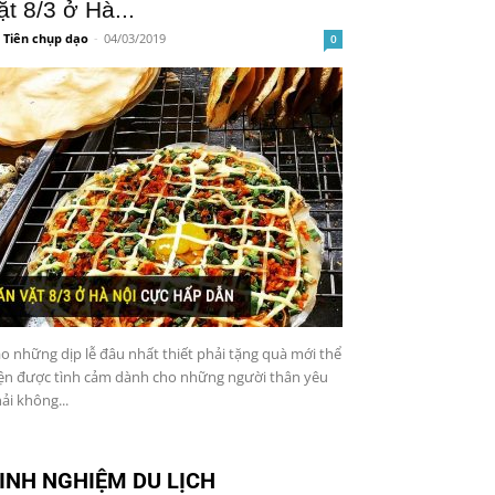
ặt 8/3 ở Hà...
 Tiên chụp dạo
-
04/03/2019
0
o những dịp lễ đâu nhất thiết phải tặng quà mới thể
ện được tình cảm dành cho những người thân yêu
ải không...
INH NGHIỆM DU LỊCH