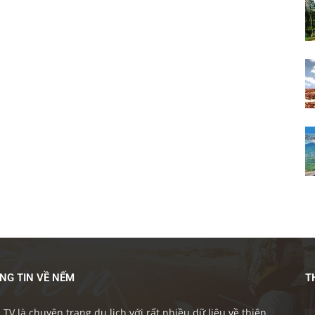
NG TIN VỀ NẾM
T
TV là chuyên trang du lịch với rất nhiều dữ liệu về thiên