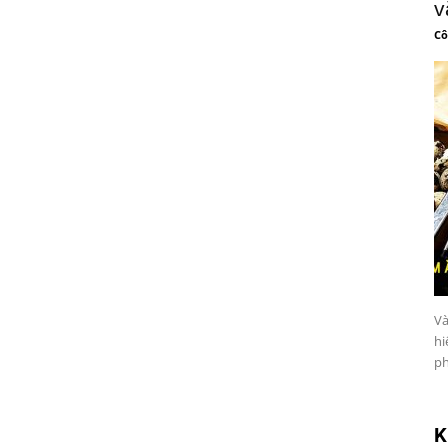
v
Cô
Và
hi
ph
K