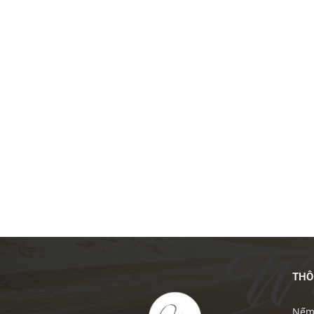
THÔ
Nếm 