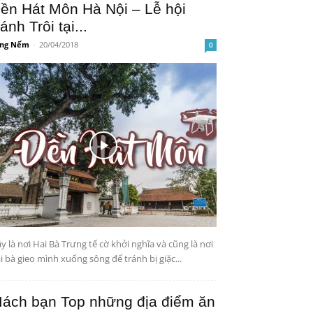
ền Hát Môn Hà Nội – Lễ hội
ánh Trôi tại...
ng Nếm
-
20/04/2018
0
y là nơi Hai Bà Trưng tế cờ khởi nghĩa và cũng là nơi
i bà gieo mình xuống sông để tránh bị giặc...
ách bạn Top những địa điểm ăn