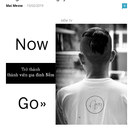
Mai Meow
-
15/02/2019
0
NẾM TV