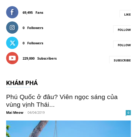
69,495
Fans
LIKE
0
Followers
FOLLOW
0
Followers
FOLLOW
229,000
Subscribers
SUBSCRIBE
KHÁM PHÁ
Phú Quốc ở đâu? Viên ngọc sáng của
vùng vịnh Thái...
Mai Meow
-
04/04/2019
0