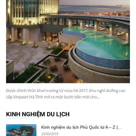
Được chính thức khai trương từ mùa hè 2017, khu nghỉ dưỡng cao
cấp Vinpearl Hà Tĩnh mở ra một bước tiến mới cho...
KINH NGHIỆM DU LỊCH
Kinh nghiệm du lịch Phú Quốc từ A – Z |...
23/03/2019