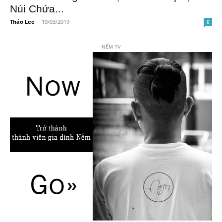
Núi Chứa...
Thảo Lee
-
19/03/2019
0
NẾM TV