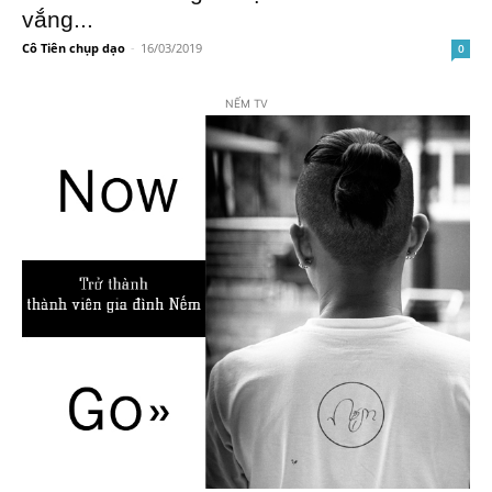
vắng...
Cô Tiên chụp dạo
-
16/03/2019
0
NẾM TV