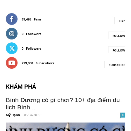
69,495
Fans
LIKE
0
Followers
FOLLOW
0
Followers
FOLLOW
229,000
Subscribers
SUBSCRIBE
KHÁM PHÁ
Bình Dương có gì chơi? 10+ địa điểm du
lịch Bình...
Mỹ Hạnh
-
05/04/2019
0