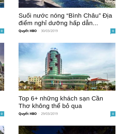
Suối nước nóng “Bình Châu” Địa
điểm nghỉ dưỡng hấp dẫn...
Quyết HBO
-
30/03/2019
0
0
Top 6+ những khách sạn Cần
Thơ không thể bỏ qua
Quyết HBO
-
29/03/2019
0
0