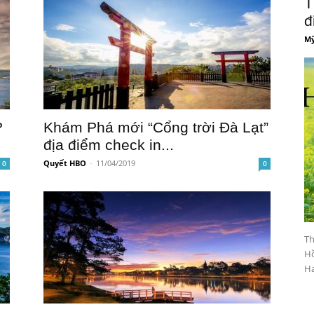
T
đ
Mỹ
?
Khám Phá mới “Cổng trời Đà Lạt”
địa điểm check in...
Quyết HBO
-
11/04/2019
0
0
Th
Hồ
Ha