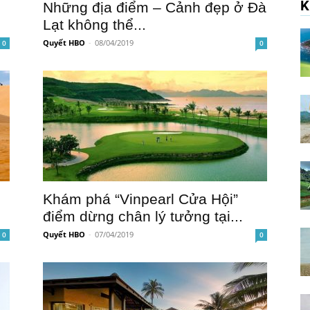
K
Những địa điểm – Cảnh đẹp ở Đà
Lạt không thể...
Quyết HBO
-
08/04/2019
0
0
Khám phá “Vinpearl Cửa Hội”
điểm dừng chân lý tưởng tại...
Quyết HBO
-
07/04/2019
0
0