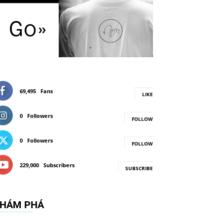
69,495
Fans
LIKE
0
Followers
FOLLOW
0
Followers
FOLLOW
229,000
Subscribers
SUBSCRIBE
HÁM PHÁ