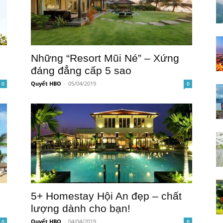
Những “Resort Mũi Né” – Xứng
đáng đẳng cấp 5 sao
Quyết HBO
-
05/04/2019
0
0
5+ Homestay Hội An đẹp – chất
lượng dành cho bạn!
Quyết HBO
-
04/04/2019
0
0