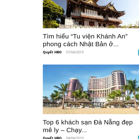
Tìm hiểu “Tu viện Khánh An”
phong cách Nhật Bản ở...
Quyết HBO
-
07/04/2019
Top 6 khách sạn Đà Nẵng đẹp
mê ly – Chạy...
Quyết HBO
-
04/04/2019