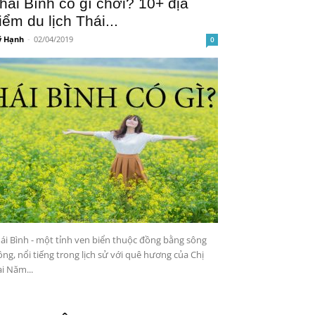
hái Bình có gì chơi? 10+ địa
iểm du lịch Thái...
 Hạnh
-
02/04/2019
0
ái Bình - một tỉnh ven biển thuộc đồng bằng sông
ng, nổi tiếng trong lịch sử với quê hương của Chị
i Năm...