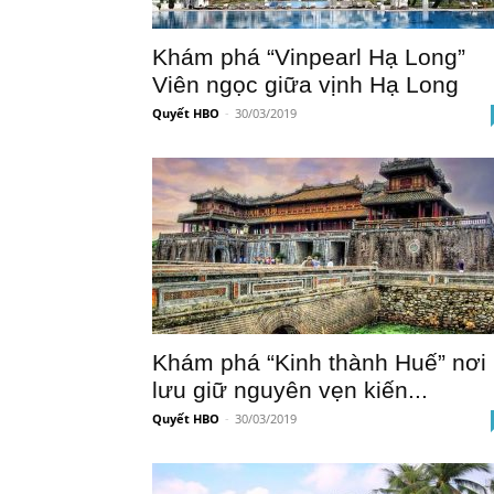
Khám phá “Vinpearl Hạ Long”
Viên ngọc giữa vịnh Hạ Long
Quyết HBO
-
30/03/2019
Khám phá “Kinh thành Huế” nơi
lưu giữ nguyên vẹn kiến...
Quyết HBO
-
30/03/2019