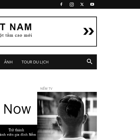
ẢNH
TOUR DU LỊCH
NẾM TV