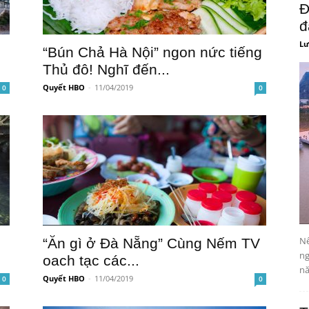
Đ
đ
Lư
“Bún Chả Hà Nội” ngon nức tiếng
Thủ đô! Nghĩ đến...
Quyết HBO
-
11/04/2019
0
0
Nế
“Ăn gì ở Đà Nẵng” Cùng Nếm TV
ng
oach tạc các...
nă
Quyết HBO
-
11/04/2019
0
0