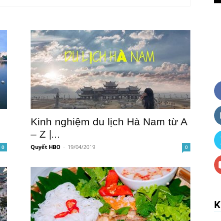
Kinh nghiệm du lịch Hà Nam từ A
– Z |...
Quyết HBO
-
19/04/2019
0
0
K