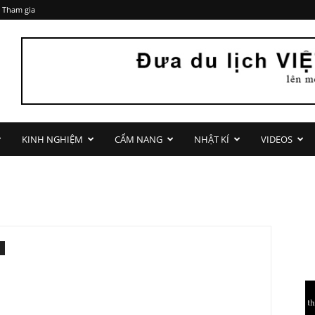
 Tham gia
KINH NGHIỆM
CẨM NANG
NHẬT KÍ
VIDEOS