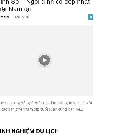
ình So – Ngôi đình cổ đẹp nhất
iệt Nam tại...
Molly
-
16/01/2018
0
nh So xứng đáng là một địa danh rất gần với Hà Nội
 các bạn ghé thăm dịp cuối tuần cùng bạn bè...
INH NGHIỆM DU LỊCH