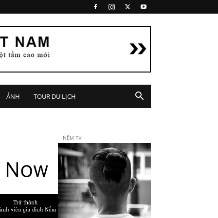
ẢNH
TOUR DU LỊCH
NẾM TV