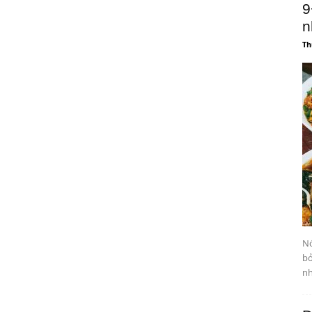
9
n
Th
Nó
bở
nh