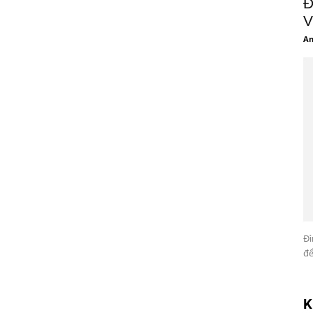
Đ
V
An
Đì
để
K