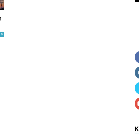
h
0
K