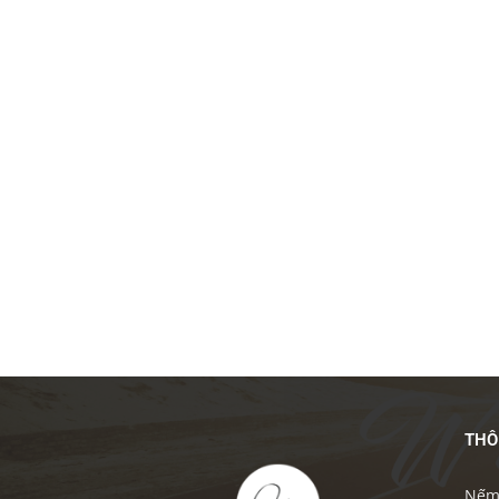
THÔ
Nếm 