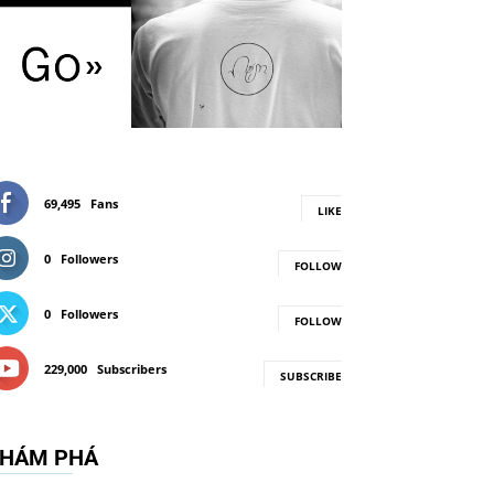
69,495
Fans
LIKE
0
Followers
FOLLOW
0
Followers
FOLLOW
229,000
Subscribers
SUBSCRIBE
HÁM PHÁ