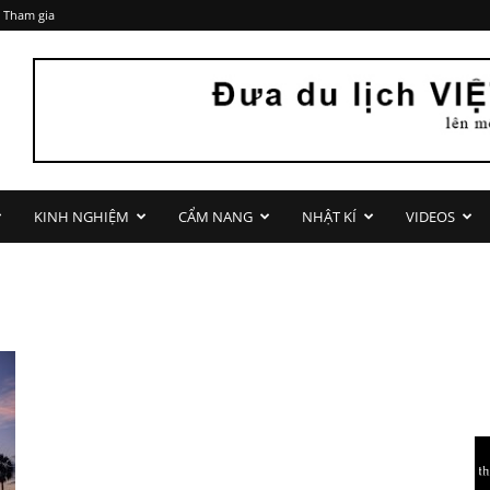
 Tham gia
KINH NGHIỆM
CẨM NANG
NHẬT KÍ
VIDEOS