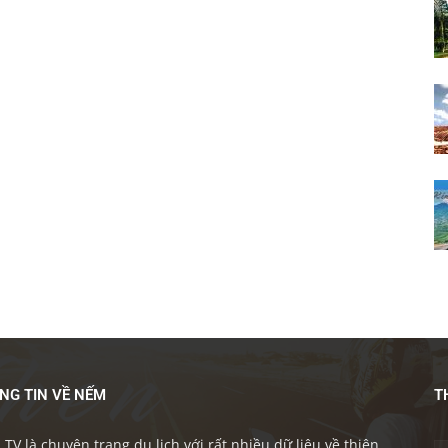
NG TIN VỀ NẾM
T
TV là chuyên trang du lịch với rất nhiều dữ liệu về thiên