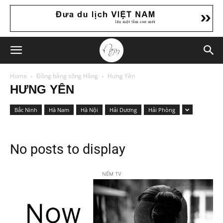
Home
Đồng bằng sông Hồng
Hưng Yên
HƯNG YÊN
Bắc Ninh
Hà Nam
Hà Nội
Hải Dương
Hải Phòng
No posts to display
NẾM TV