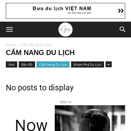
Home
Cẩm Nang Du Lịch
CẨM NANG DU LỊCH
Ảnh
Bản Đồ
Cẩm Nang Du Lịch
Khám Phá Du Lịch
No posts to display
NẾM TV