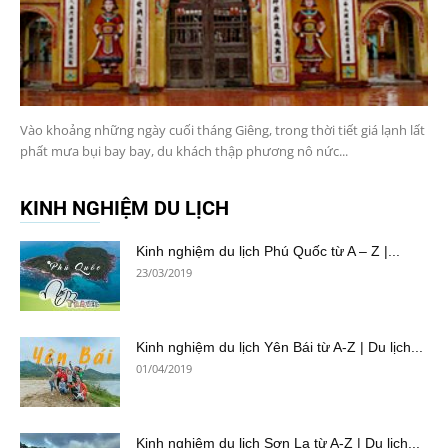
Vào khoảng những ngày cuối tháng Giêng, trong thời tiết giá lạnh lất
phất mưa bụi bay bay, du khách thập phương nô nức...
KINH NGHIỆM DU LỊCH
Kinh nghiệm du lịch Phú Quốc từ A – Z |...
23/03/2019
Kinh nghiệm du lịch Yên Bái từ A-Z | Du lịch...
01/04/2019
Kinh nghiệm du lịch Sơn La từ A-Z | Du lịch...