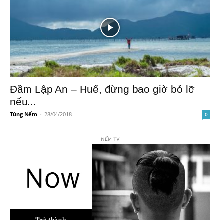
Đầm Lập An – Huế, đừng bao giờ bỏ lỡ
nếu...
Tùng Nếm
-
28/04/2018
0
NẾM TV