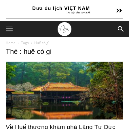
Home
Tags
Huế có gì
Thẻ : huế có gì
Về Huế thương khám phá Lăng Tự Đức