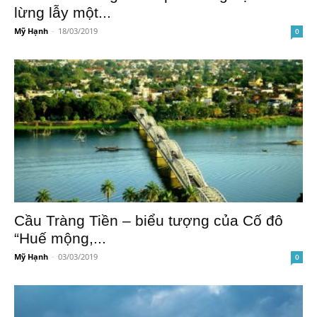
lừng lẫy một...
Mỹ Hạnh
-
18/03/2019
0
Cầu Tràng Tiền – biểu tượng của Cố đô
“Huế mộng,...
Mỹ Hạnh
-
03/03/2019
0