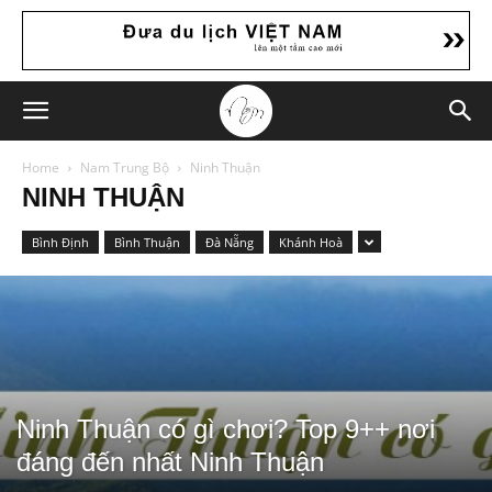
Home
Nam Trung Bộ
Ninh Thuận
NINH THUẬN
Bình Định
Bình Thuận
Đà Nẵng
Khánh Hoà
Ninh Thuận có gì chơi? Top 9++ nơi
đáng đến nhất Ninh Thuận