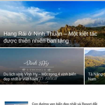
Hang Rái ở Ninh Thuận – Một kiệt tác
được thiên nhiên ban tặng
Du lịch vịnh Vĩnh Hy – Một trong 4 vịnh biển
Tà Năng c
đẹp nhất ở Việt Nam
Nam
Con đường ven biển đẹp nhất và Resort đắt