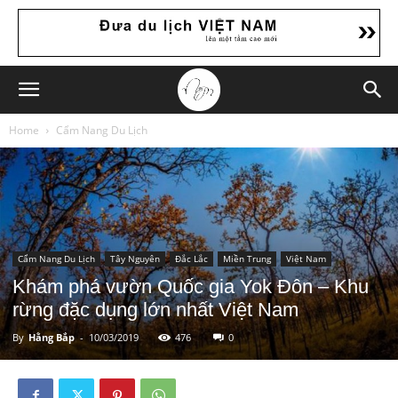
Home
Cẩm Nang Du Lịch
Cẩm Nang Du Lịch
Tây Nguyên
Đắc Lắc
Miền Trung
Việt Nam
Khám phá vườn Quốc gia Yok Đôn – Khu
rừng đặc dụng lớn nhất Việt Nam
By
Hằng Bắp
-
10/03/2019
476
0