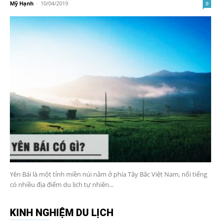
Mỹ Hạnh
-
10/04/2019
0
Yên Bái là một tỉnh miền núi nằm ở phía Tây Bắc Việt Nam, nổi tiếng
có nhiều địa điểm du lịch tự nhiên...
KINH NGHIỆM DU LỊCH