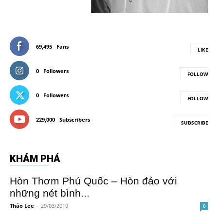
69,495
Fans
LIKE
0
Followers
FOLLOW
0
Followers
FOLLOW
229,000
Subscribers
SUBSCRIBE
KHÁM PHÁ
Hòn Thơm Phú Quốc – Hòn đảo với
những nét bình...
Thảo Lee
-
29/03/2019
0