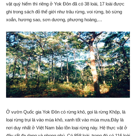
vật quý hiếm thì riêng ở Yok Đôn đã có 38 loài, 17 loài được
ghi trong sách đỏ thế giới như trâu rừng, voi rừng, bò sừng
xoắn, hương sao, sơn dương, phượng hoàng,…
Ở vườn Quốc gia Yok Đôn có rừng khô, gọi là rừng Khộp, là
loại rừng trụi lá vào mùa khô, xanh tốt vào mùa mưa.Đây là
nơi duy nhất ở Việt Nam bảo tồn loại rừng này. Hệ thực vật ở
đây rất đa dạng và phong phú. Có 858 loài, trong đó có 116 loài