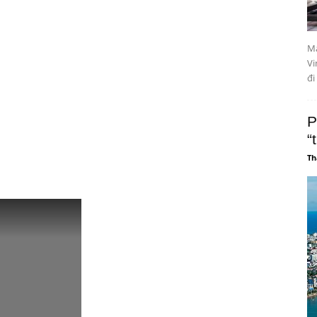
Mả
Vi
đi
P
“
Th