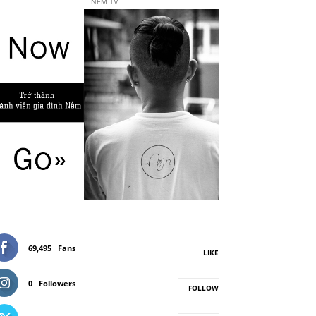
NẾM TV
69,495
Fans
LIKE
0
Followers
FOLLOW