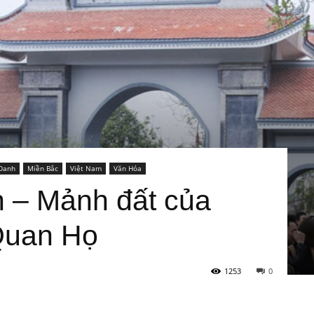
Danh
Miền Bắc
Việt Nam
Văn Hóa
h – Mảnh đất của
Quan Họ
1253
0