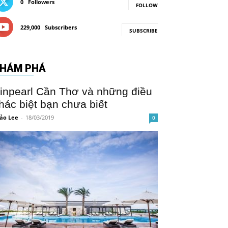
0
Followers
FOLLOW
229,000
Subscribers
SUBSCRIBE
HÁM PHÁ
inpearl Cần Thơ và những điều
hác biệt bạn chưa biết
ảo Lee
-
18/03/2019
0