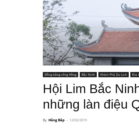
Đồng bằng sông Hồng
Bắc Ninh
Khám Phá Du Lịch
Địa 
Hội Lim Bắc Nin
những làn điệu 
By
Hằng Bắp
-
12/02/2019