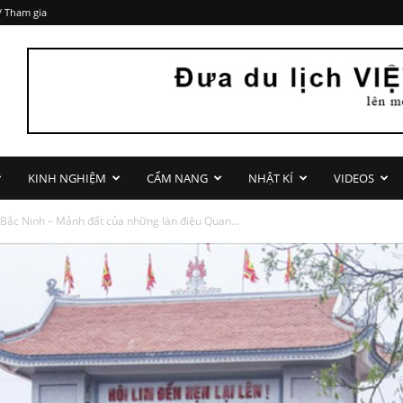
/ Tham gia
KINH NGHIỆM
CẨM NANG
NHẬT KÍ
VIDEOS
 Bắc Ninh – Mảnh đất của những làn điệu Quan...