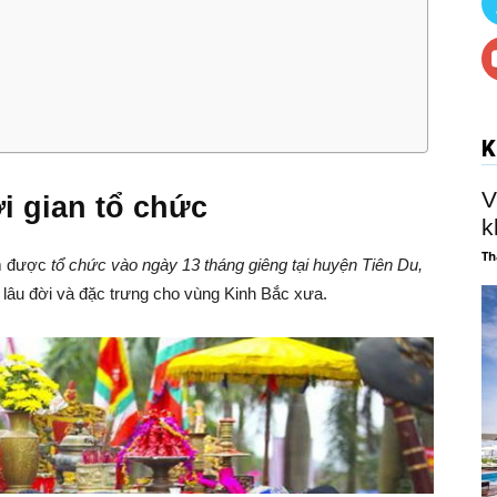
K
V
ời gian tổ chức
k
Th
ăm được
tổ chức vào ngày 13 tháng giêng tại huyện Tiên Du,
 lâu đời và đặc trưng cho vùng Kinh Bắc xưa.