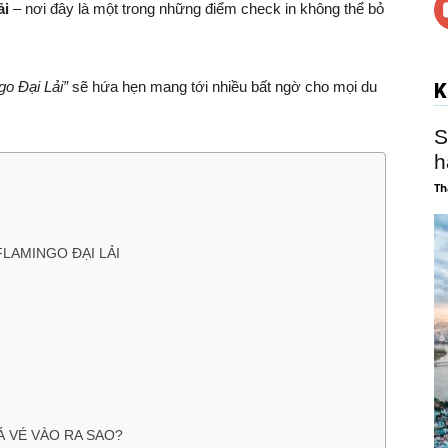
ải
– nơi đây là một trong những điểm check in không thể bỏ
go Đại Lải”
sẽ hứa hẹn mang tới nhiều bất ngờ cho mọi du
K
S
h
Th
LAMINGO ĐẠI LẢI
Á VÉ VÀO RA SAO?