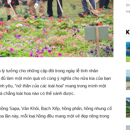
th
xa
K
 lý tưởng cho những cặp đôi trong ngày lễ tình nhân
ng đủ làm một món quà vô cùng ý nghĩa cho nửa kia của bạn
nh yêu, “
nữ thần của các loài hoa
” mang trong mình một
à chẳng loài hoa nào có thể sánh được.
hồng Sapa, Vân Khôi, Bạch Xếp, hồng phấn, hồng nhung cổ
oa lần này, mỗi loại hồng đều mang một vẻ đẹp riêng trong