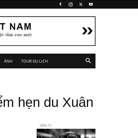
ẢNH
TOUR DU LỊCH
iểm hẹn du Xuân
NẾM TV