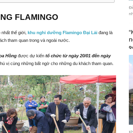
Đi
nh
NG FLAMINGO
“
nhất thế giới,
khu nghỉ dưỡng Flamingo Đại Lải
đang là
n
ách tham quan trong và ngoài nước.
Qu
Hoa Hồng
được dự kiến
tổ chức từ ngày 20/01 đến ngày
thú vị cùng những bất ngờ cho những du khách tham quan.
Kh