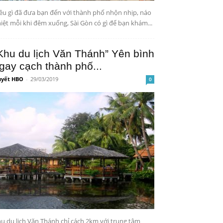
ều gì đã đưa bạn đến với thành phố nhộn nhịp, náo
iệt mỗi khi đêm xuống, Sài Gòn có gì để bạn khám...
Khu du lịch Văn Thánh” Yên bình
gay cạch thành phố...
yết HBO
-
29/03/2019
0
u du lịch Văn Thánh chỉ cách 2km với trung tâm