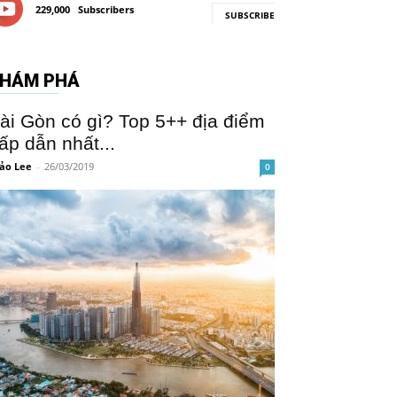
229,000
Subscribers
SUBSCRIBE
HÁM PHÁ
ài Gòn có gì? Top 5++ địa điểm
ấp dẫn nhất...
ảo Lee
-
26/03/2019
0