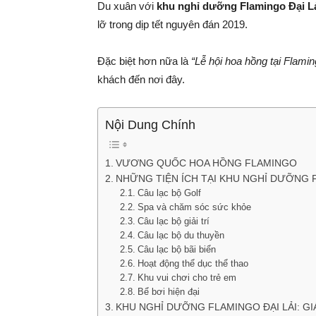
Du xuân với
khu nghỉ dưỡng Flamingo Đại L
lỡ trong dịp tết nguyên đán 2019.
Đặc biệt hơn nữa là
“Lễ hội hoa hồng tại Flamin
khách đến nơi đây.
Nội Dung Chính
VƯƠNG QUỐC HOA HỒNG FLAMINGO
NHỮNG TIỆN ÍCH TẠI KHU NGHỈ DƯỠNG F
Câu lạc bộ Golf
Spa và chăm sóc sức khỏe
Câu lạc bộ giải trí
Câu lạc bộ du thuyền
Câu lạc bộ bãi biển
Hoạt động thể dục thể thao
Khu vui chơi cho trẻ em
Bể bơi hiện đại
KHU NGHỈ DƯỠNG FLAMINGO ĐẠI LẢI: GI