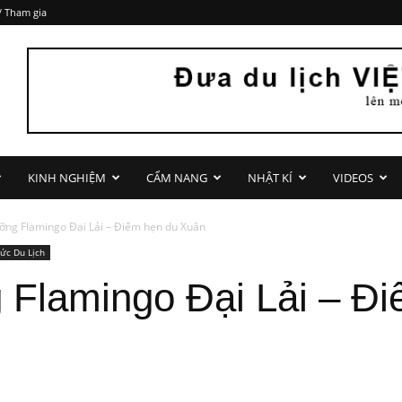
/ Tham gia
KINH NGHIỆM
CẨM NANG
NHẬT KÍ
VIDEOS
ỡng Flamingo Đại Lải – Điểm hẹn du Xuân
Tức Du Lịch
 Flamingo Đại Lải – Đ