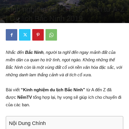
Kinh nghiệm du lịch Bắc Ninh từ A-Z
| Du lịch Bắc Ninh 2019
By
Hằng Bắp
-
19/04/2019
467
0
Nhắc đến
Bắc Ninh
, người ta nghĩ đến ngay mảnh đất của
miền dân ca quan họ trữ tình, ngọt ngào. Không những thế
Bắc Ninh còn là một vùng đất cổ với nền văn hóa đặc sắc, với
những danh lam thắng cảnh và di tích cổ xưa.
Bài viết
“Kinh nghiệm du lịch Bắc Ninh”
từ A đến Z đã
được
NếmTV
tổng hợp lại, hy vọng sẽ giúp ích cho chuyến đi
của các bạn.
Nội Dung Chính