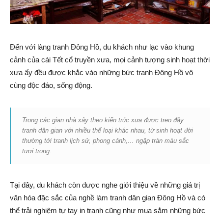
Đến với làng tranh Đông Hồ, du khách như lạc vào khung
cảnh của cái Tết cổ truyền xưa, mọi cảnh tượng sinh hoạt thời
xưa ấy đều được khắc vào những bức tranh Đông Hồ vô
cùng độc đáo, sống động.
Trong các gian nhà xây theo kiến trúc xưa được treo đầy
tranh dân gian với nhiều thể loại khác nhau, từ sinh hoạt đời
thường tới tranh lịch sử, phong cảnh,… ngập tràn màu sắc
tươi trong.
Tại đây, du khách còn được nghe giới thiệu về những giá trị
văn hóa đặc sắc của nghề làm tranh dân gian Đông Hồ và có
thể trải nghiệm tự tay in tranh cũng như mua sắm những bức