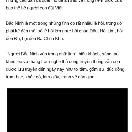
những câu dân ca quan họ đã ăn sâu và trong tiềm thức của
bao thế hệ người con đất Việt.
Bắc Ninh là một trong những tỉnh có rất nhiều lễ hội, trong đó
phải kể đến một số lễ hội lớn như: hội chùa Dâu, Hội Lim, hội
đền Đô, hội đền Bà Chúa Kho.
“Người Bắc Ninh vốn trọng chữ tình”, hiếu khách, sáng tạo,
khéo léo với hàng trăm nghề thủ công truyền thống vẫn còn
được lưu truyền đến ngày nay như tơ tằm, gốm sứ, đúc đồng,
trạm bạc, khắc gỗ, làm giấy, tranh vẽ dân gian.