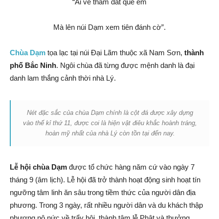
“Ai về thăm đất quê em
Mà lên núi Dạm xem tiên đánh cờ”.
Chùa Dạm
tọa lạc tại núi Đại Lãm thuộc xã Nam Sơn,
thành
phố Bắc Ninh
. Ngôi chùa đã từng được mệnh danh là đại
danh lam thắng cảnh thời nhà Lý.
Nét đặc sắc của chùa Dạm chính là cột đá được xây dựng
vào thế kỉ thứ 11, được coi là hiện vật điêu khắc hoành tráng,
hoàn mỹ nhất của nhà Lý còn tồn tại đến nay.
Lễ hội chùa Dạm
được tổ chức hàng năm cứ vào ngày 7
tháng 9 (âm lịch). Lễ hội đã trở thành hoạt động sinh hoạt tín
ngưỡng tâm linh ăn sâu trong tiềm thức của người dân địa
phương. Trong 3 ngày, rất nhiều người dân và du khách thập
phương nô nức về trẩy hội, thành tâm lễ Phật và thưởng