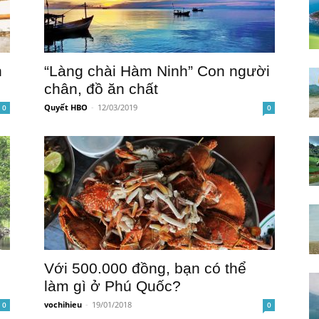
n
“Làng chài Hàm Ninh” Con người
chân, đồ ăn chất
Quyết HBO
-
12/03/2019
0
0
Với 500.000 đồng, bạn có thể
làm gì ở Phú Quốc?
vochihieu
-
19/01/2018
0
0