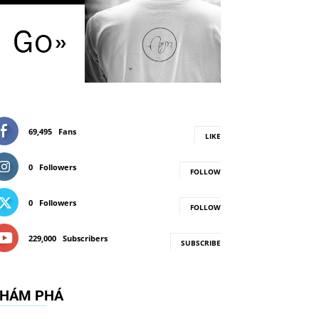
69,495
Fans
LIKE
0
Followers
FOLLOW
0
Followers
FOLLOW
229,000
Subscribers
SUBSCRIBE
HÁM PHÁ