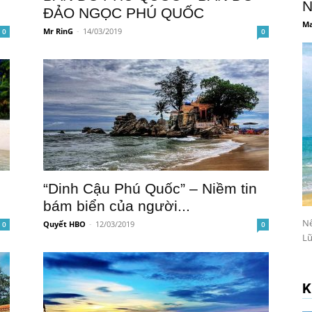
N
ĐẢO NGỌC PHÚ QUỐC
Ma
Mr RinG
-
14/03/2019
0
0
“Dinh Cậu Phú Quốc” – Niềm tin
bám biển của người...
Nế
Quyết HBO
-
12/03/2019
0
0
Lữ
K