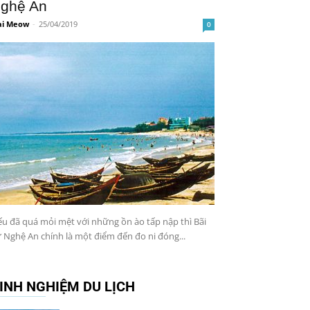
ghệ An
i Meow
-
25/04/2019
0
u đã quá mỏi mệt với những ồn ào tấp nập thì Bãi
 Nghệ An chính là một điểm đến đo ni đóng...
INH NGHIỆM DU LỊCH