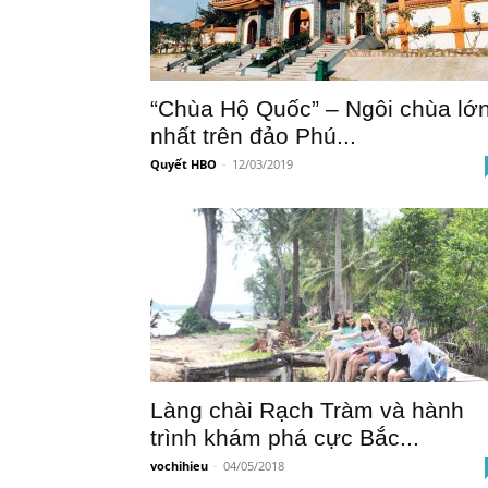
“Chùa Hộ Quốc” – Ngôi chùa lớ
nhất trên đảo Phú...
Quyết HBO
-
12/03/2019
Làng chài Rạch Tràm và hành
trình khám phá cực Bắc...
vochihieu
-
04/05/2018