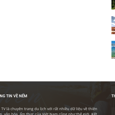
NG TIN VỀ NẾM
T
TV là chuyên trang du lịch với rất nhiều dữ liệu về thiên
n, văn hóa, ẩm thực của Việt Nam cũng như thế giới. Kết