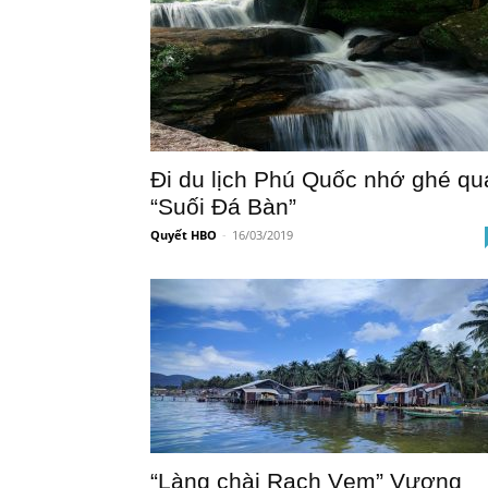
Đi du lịch Phú Quốc nhớ ghé qu
“Suối Đá Bàn”
Quyết HBO
-
16/03/2019
“Làng chài Rạch Vẹm” Vương