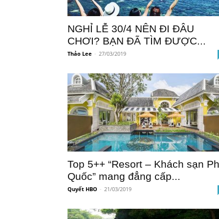
NGHỈ LỄ 30/4 NÊN ĐI ĐÂU
CHƠI? BẠN ĐÃ TÌM ĐƯỢC...
Thảo Lee
-
27/03/2019
Top 5++ “Resort – Khách sạn P
Quốc” mang đẳng cấp...
Quyết HBO
-
21/03/2019