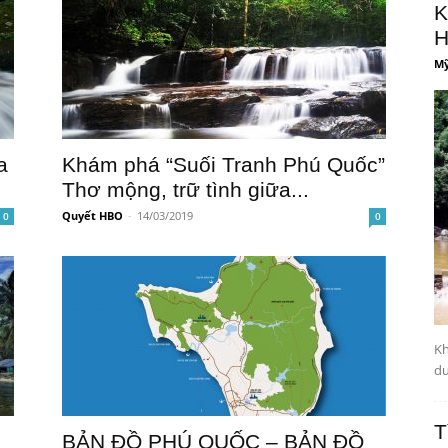
K
H
Mỹ
a
Khám phá “Suối Tranh Phú Quốc”
Thơ mộng, trữ tình giữa...
Quyết HBO
-
14/03/2019
0
0
Kh
dư
T
BẢN ĐỒ PHÚ QUỐC – BẢN ĐỒ