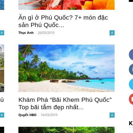
Ăn gì ở Phú Quốc? 7+ món đặc
sản Phú Quốc...
Thục Anh
-
26/03/2019
0
0
hú
Khám Phá “Bãi Khem Phú Quốc”
Top bãi tắm đẹp nhất...
Quyết HBO
-
16/03/2019
0
0
K