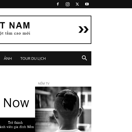
ẢNH
TOUR DU LỊCH
NẾM TV