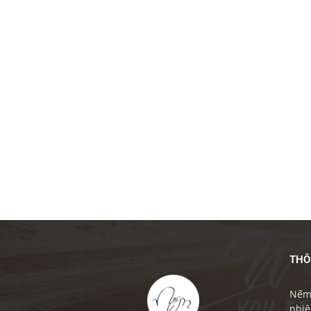
THÔ
Nếm 
nhiê